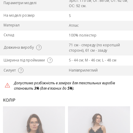
Зріст: 173 см; ОГ: 86 см; ОТ: 62 см;
Параметри моделі
ОС: 92 см.
На моделі розмір
S
Матеріал
Атлас
Склад
100% поліестер
71 см - спереду (по коротшій
Довжина виробу
?
стороні), 61 см - ззаду
Ширина під проймами
S - 44 см; M - 46 см; L - 48 см
?
Силует
Напівприлеглий
?
Допустима розбіжність в замірах для текстильних виробів
становить
3%
(для в'язаних до
5%
).
КОЛІР