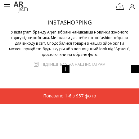
0
INSTASHOPPING
У Instagram бренду Arjen зібрані найцікавіші новинки жіночого
одягу від виробника. Ми склали для тебе готові fashion-образи
для виходу в світ. Сподобалися товари з наших зйомок? Ти
можеш придбати будь-яку річ або повноцінний look від "Аржен",
просто клікни на обране фото.
ПІДПИШІТЬСЯ НА НАШ ІНСТАГРАМ
Показано 1-6 з 957 фото