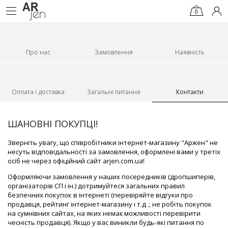
0
Про нас
Замовлення
Наявність
Оплата і доставка
Загальні питання
Контакти
ШАНОВНІ ПОКУПЦІ!
Зверніть увагу, що співробітники інтернет-магазину "Аржен" не
несуть відповідальності за замовлення, оформлені вами у третіх
осіб не через офіційний сайт arjen.com.ua!
Оформляючи замовлення у наших посередників (дропшиперів,
організаторів СП і ін.) дотримуйтеся загальних правил
безпечних покупок в інтернеті (перевіряйте відгуки про
продавця, рейтинг інтернет-магазину і т.д .; не робіть покупок
на сумнівних сайтах, на яких немає можливості перевірити
чесність продавця). Якщо у вас виникли будь-які питання по