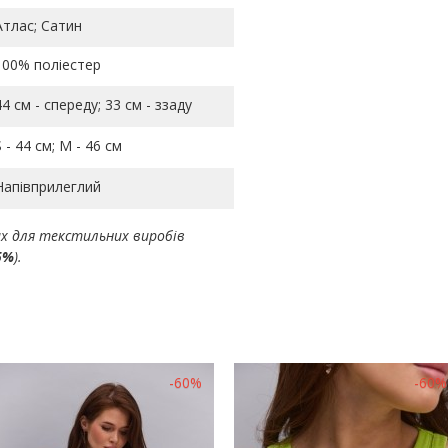
Атлас; Сатин
100% поліестер
44 см - спереду; 33 см - ззаду
S - 44 см; M - 46 см
Напівприлеглий
ах для текстильних виробів
5%
).
-60%
-60%