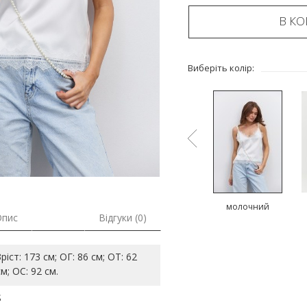
В К
Виберіть колір:
ий
чорний
бежевий
молочний
Опис
Відгуки (0)
Зріст: 173 см; ОГ: 86 см; ОТ: 62
см; ОС: 92 см.
S