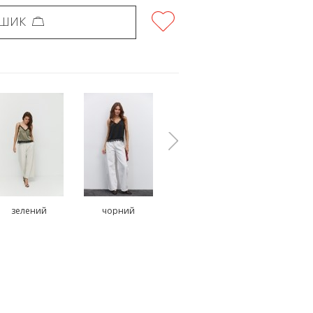
ОШИК
зелений
чорний
молочний
чорни