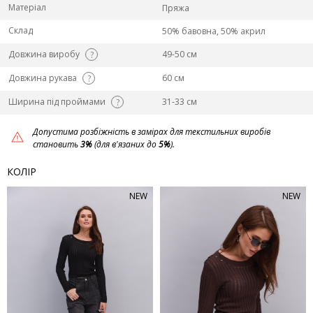
Матеріал
Пряжа
Склад
50% бавовна, 50% акрил
Довжина виробу
49-50 см
?
Довжина рукава
60 см
?
Ширина під проймами
31-33 см
?
Допустима розбіжність в замірах для текстильних виробів
становить
3%
(для в'язаних до
5%
).
КОЛІР
NEW
NEW