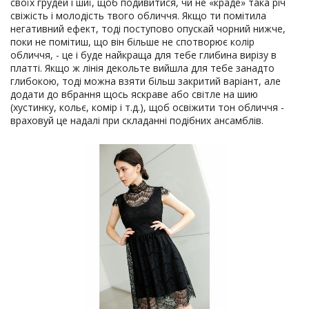
своїх грудей і шиї, щоб подивитися, чи не «краде» така річ
свіжість і молодість твого обличчя. Якщо ти помітила
негативний ефект, тоді поступово опускай чорний нижче,
поки не помітиш, що він більше не спотворює колір
обличчя, - це і буде найкраща для тебе глибина вирізу в
платті. Якщо ж лінія декольте вийшла для тебе занадто
глибокою, тоді можна взяти більш закритий варіант, але
додати до вбрання щось яскраве або світле на шию
(хустинку, кольє, комір і т.д.), щоб освіжити тон обличчя -
враховуй це надалі при складанні подібних ансамблів.