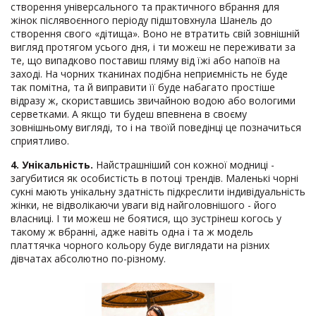
створення універсального та практичного вбрання для
жінок післявоєнного періоду підштовхнула Шанель до
створення свого «дітища». Воно не втратить свій зовнішній
вигляд протягом усього дня, і ти можеш не переживати за
те, що випадково поставиш пляму від їжі або напоїв на
заході. На чорних тканинах подібна неприємність не буде
так помітна, та й виправити її буде набагато простіше
відразу ж, скориставшись звичайною водою або вологими
серветками. А якщо ти будеш впевнена в своєму
зовнішньому вигляді, то і на твоїй поведінці це позначиться
сприятливо.
4. Унікальність.
Найстрашніший сон кожної модниці -
загубитися як особистість в потоці трендів. Маленькі чорні
сукні мають унікальну здатність підкреслити індивідуальність
жінки, не відволікаючи уваги від найголовнішого - його
власниці. І ти можеш не боятися, що зустрінеш когось у
такому ж вбранні, адже навіть одна і та ж модель
платтячка чорного кольору буде виглядати на різних
дівчатах абсолютно по-різному.