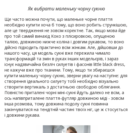
Як вибрати маленьку чорну сукню
Ще часто можна почути, що маленьке чорне плаття
необхідно купити хоча б тому, що воно робить стрункішою,
але це твердження не зовсім коректне. Так, якщо мова йде
про той самий винахід Коко з плісировкою, опущеною
талією, довжиною нижче коліна і довгим рукавом, то воно
дійсно підходить практично всім жінкам. Але, дійшовши до
нашого часу, ця модель сукні вже пережила чимало
трансформацій та змін в руках інших модельєрів, і зараз
існує надзвичайна безліч силуетів і фасонів little black dress,
не кажучи вже про тканини. Тому, якщо ти збираєшся
купити маленьку чорну сукню, зверни увагу на наступне: для
створення ідеального силуету тобі необхідно візуально
створити вертикаль з достатньою свободою облягання.
Повністю приталені чорні міні-сукні йдуть далеко не всім, а
ось напівприталене плаття-футляр довжиною міді - зовсім
інша розмова, тому довжина подолу сукні повинна
закінчуватися на тендітній частині твоїх ніг, це ж стосується
і довжини рукава.