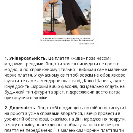
1.
Універсальність.
Це плаття «живе» поза часом і
модними трендами. Якщо ти хочеш виглядати не просто
модно, а по-справжньому стильно - вибирай саме маленьке
чорне плаття. У сучасному світі тобі зовсім не обов'язково
шукати те саме легендарне плаття від Коко Шанель, адже
існує досить широкий вибір фасонів, які ідеально сядуть на
будь-який тип фігури та зріст, підкреслюючи достоїнства і
приховуючи недоліки.
2. Доречність.
Якщо тобі в один день потрібно встигнути і
на роботі з усіма справами впоратися, і вечір провести в
урочистій обстановці, скажімо, на Дні народження подруги,
а часу на зміну повсякденного образу на ошатне вечірнє
плаття не передбачено, - з маленьким чорним платтям ти