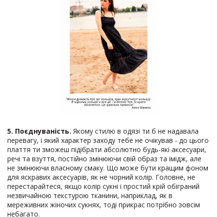
5.
Поєднуваність
.
Якому стилю в одязі ти б не надавала
перевагу, і який характер заходу тебе не очікував - до цього
плаття ти зможеш підібрати абсолютно будь-які аксесуари,
речі та взуття, постійно змінюючи свій образ та імідж, але
не змінюючи власному смаку. Що може бути кращим фоном
для яскравих аксесуарів, як не чорний колір. Головне, не
перестарайтеся, якщо колір сукні і простий крій обіграний
незвичайною текстурою тканини, наприклад, як в
мереживних жіночих сукнях, тоді прикрас потрібно зовсім
небагато.