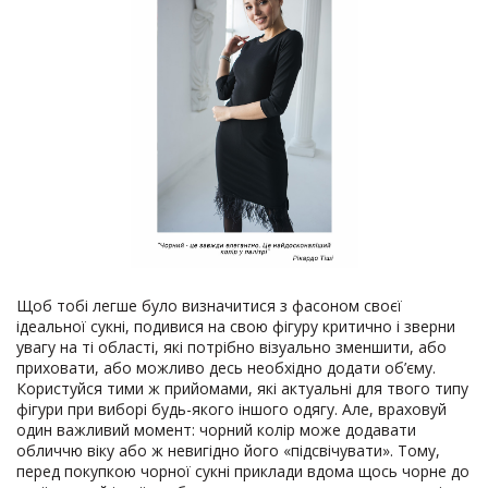
Щоб тобі легше було визначитися з фасоном своєї
ідеальної сукні, подивися на свою фігуру критично і зверни
увагу на ті області, які потрібно візуально зменшити, або
приховати, або можливо десь необхідно додати об’єму.
Користуйся тими ж прийомами, які актуальні для твого типу
фігури при виборі будь-якого іншого одягу. Але, враховуй
один важливий момент: чорний колір може додавати
обличчю віку або ж невигідно його «підсвічувати». Тому,
перед покупкою чорної сукні приклади вдома щось чорне до