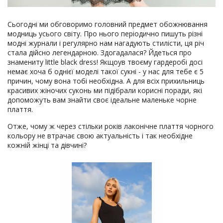
Сьогодні ми обговоримо головний предмет обожнювання
модниць усього світу. Про нього періодично пишуть різні
модні журнали і регулярно нам нагадують стилісти, ця річ
стала дійсно легендарною. Здогадалася? Йдеться про
знамениту little black dress! Якщоув твоєму гардеробі досі
немає хоча б однієї моделі такої сукні - у нас для тебе є 5
причин, чому вона тобі необхідна. А для всіх прихильниць
красивих жіночих суконь ми підібрали корисні поради, які
допоможуть вам знайти своє ідеальне маленьке чорне
плаття.
Отже, чому ж через стільки років лаконічне плаття чорного
кольору не втрачає свою актуальність і так необхідне
кожній жінці та дівчині?