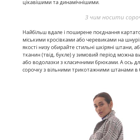
цікавішими та динамічнішими.
З чим носити соро
Найбільш вдале і поширене поєднання картатої
міськими кросівками або черевиками на шнурів
якості низу обирайте стильні шкіряні штани, а
тканин (твід, букле) у зимовий період можна в
або водолазки з класичними брюками. А ось д
сорочку з вільними трикотажними штанами в б