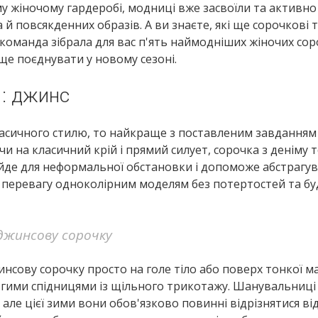
му жіночому гардеробі, модниці вже засвоїли та активн
 й повсякденних образів. А ви знаєте, які ще сорочкові 
 команда зібрала для вас п'ять наймодніших жіночих со
аще поєднувати у новому сезоні.
1: джинс
асичного стилю, то найкраще з поставленим завданням 
 на класичний крій і прямий силует, сорочка з деніму 
дійде для неформальної обстановки і допоможе абстрагу
те перевагу одноколірним моделям без потертостей та бу
джинсову сорочку
нсову сорочку просто на голе тіло або поверх тонкої м
вгими спідницями із щільного трикотажу. Шанувальниці 
 але цієї зими вони обов'язково повинні відрізнятися ві