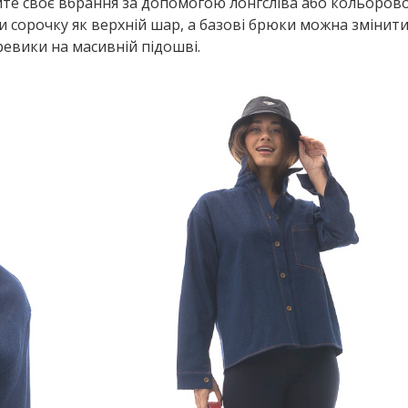
юйте своє вбрання за допомогою лонгсліва або кольорово
 сорочку як верхній шар, а базові брюки можна змінити
ревики на масивній підошві.