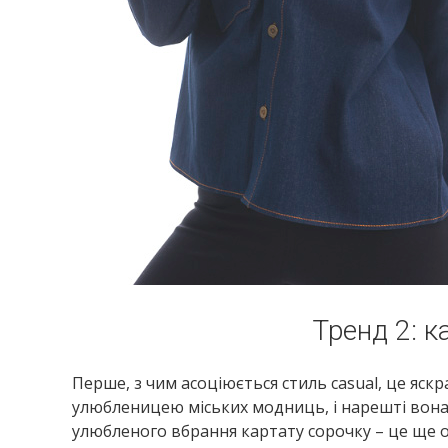
Тренд 2: к
Перше, з чим асоціюється стиль casual, це яскр
улюбленицею міських модниць, і нарешті вона 
улюбленого вбрання картату сорочку – це ще 