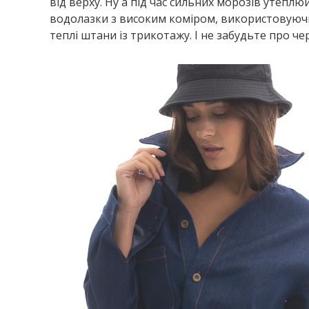
від верху. Ну а під час сильних морозів утепл
водолазки з високим коміром, використовуючи
теплі штани із трикотажу. І не забудьте про че