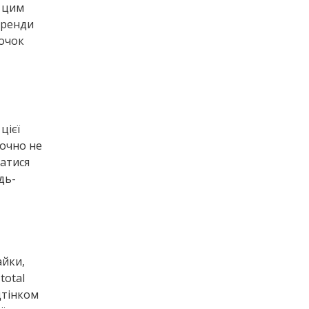
о цим
тренди
рочок
цієї
точно не
ватися
дь-
айки,
total
дтінком