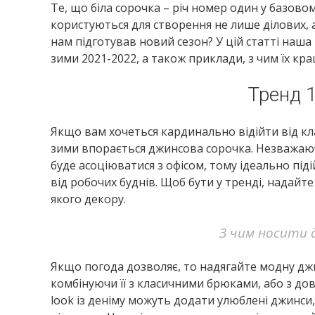
Те, що біла сорочка – річ номер один у базово
користуються для створення не лише ділових, а
нам підготував новий сезон? У цій статті наша
зими 2021-2022, а також приклади, з чим їх кр
Тренд 
Якщо вам хочеться кардинально відійти від кл
зими впорається джинсова сорочка. Незважаючи
буде асоціюватися з офісом, тому ідеально пі
від робочих буднів. Щоб бути у тренді, надай
якого декору.
З чим носити 
Якщо погода дозволяє, то надягайте модну джи
комбінуючи її з класичними брюками, або з до
look із деніму можуть додати улюблені джинси,