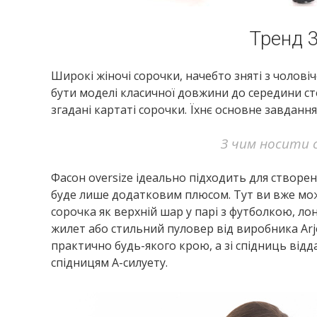
Тренд 3
Широкі жіночі сорочки, начебто зняті з чолов
бути моделі класичної довжини до середини ст
згадані картаті сорочки. Їхнє основне завданн
З чим носити 
Фасон oversize ідеально підходить для створ
буде лише додатковим плюсом. Тут ви вже може
сорочка як верхній шар у парі з футболкою, ло
жилет або стильний пуловер від виробника Arj
практично будь-якого крою, а зі спідниць ві
спідницям А-силуету.