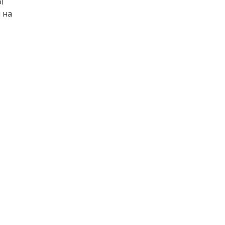
ї
 на