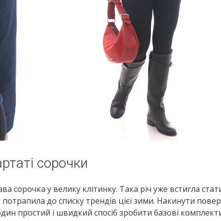
артаті сорочки
ава сорочка у велику клітинку. Така річ уже встигла стат
потрапила до списку трендів цієї зими. Накинути повер
один простий і швидкий спосіб зробити базові комплект