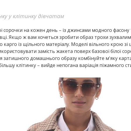
чку у клітинку дівчатам
 сорочки на кожен день – із джинсами модного фасону 
ці. Якщо ж вам хочеться зробити образ трохи зухвалим,
бо карго із щільного матеріалу. Моделі вільного крою зі
икористовувати замість жакета поверх базової білої со
ля затишного домашнього образу комбінуйте м'яку карт
ільшу клітинку – вийде непогана варіація піжамного ст