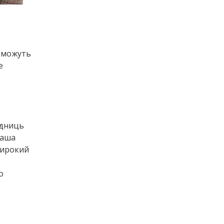
е можуть
е
одниць
ваша
 широкий
о