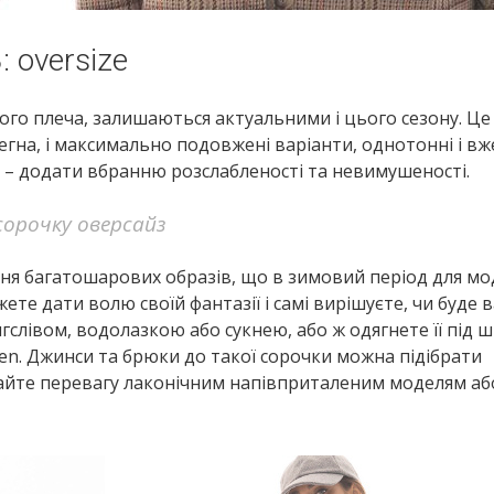
: oversize
ічого плеча, залишаються актуальними і цього сезону. Ц
егна, і максимально подовжені варіанти, однотонні і вж
я – додати вбранню розслабленості та невимушеності.
сорочку оверсайз
ення багатошарових образів, що в зимовий період для м
те дати волю своїй фантазії і самі вирішуєте, чи буде 
нгслівом, водолазкою або сукнею, або ж одягнете її під
en. Джинси та брюки до такої сорочки можна підібрати
ддайте перевагу лаконічним напівприталеним моделям аб