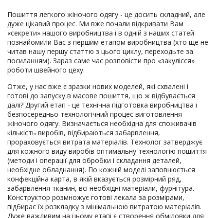
Пошиття легкого жіночого одягу - це досить складний, але
дуже цікавий процес. Ми вже почали відкривати Вам
«секрети» нашого виробництва і в одній з наших статей
познайомили Вас з першим етапом виробництва (хто ще не
читав нашу першу статтю з цього циклу, переходьте за
посиланням). Зараз саме час розповісти про «закулісся»
роботи швейного цеху.
Отже, у нас вже є зразки нових моделей, які схвалені і
готові до запуску в масове пошиття, що ж відбувається
далі? Другий етап - це технічна підготовка виробництва і
безпосередньо технологічний процес виготовлення
жіночого одягу. Визначається необхідна для споживачів
кількість виробів, відбираються забарвлення,
прораховується витрата матеріалів. Технолог затверджує
для кожного виду виробів оптимальну технологію пошиття
(методи і операції для обробки і складання деталей,
необхідне обладнання). По кожній моделі заповнюється
конфекційна карта, в якій вказується розмірний ряд,
забарвлення тканин, всі необхідні матеріали, фурнітура.
Конструктор розмножує готові лекала за розмірами,
підбирає їх розкладку з мінімальною витратою матеріалів.
Дуже важливим на цьому етапі є створення обміловки для