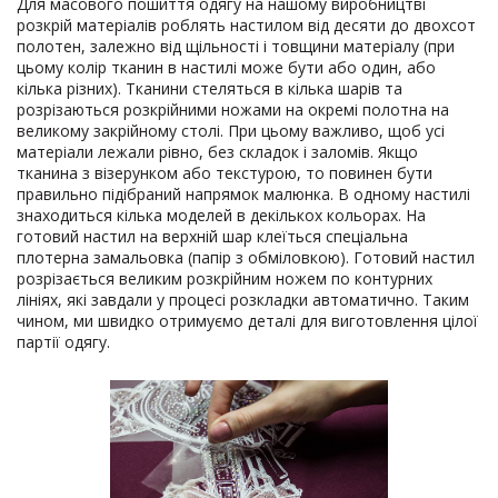
Для масового пошиття одягу на нашому виробництві
розкрій матеріалів роблять настилом від десяти до двохсот
полотен, залежно від щільності і товщини матеріалу (при
цьому колір тканин в настилі може бути або один, або
кілька різних). Тканини стеляться в кілька шарів та
розрізаються розкрійними ножами на окремі полотна на
великому закрійному столі. При цьому важливо, щоб усі
матеріали лежали рівно, без складок і заломів. Якщо
тканина з візерунком або текстурою, то повинен бути
правильно підібраний напрямок малюнка. В одному настилі
знаходиться кілька моделей в декількох кольорах. На
готовий настил на верхній шар клеїться спеціальна
плотерна замальовка (папір з обміловкою). Готовий настил
розрізається великим розкрійним ножем по контурних
лініях, які завдали у процесі розкладки автоматично. Таким
чином, ми швидко отримуємо деталі для виготовлення цілої
партії одягу.