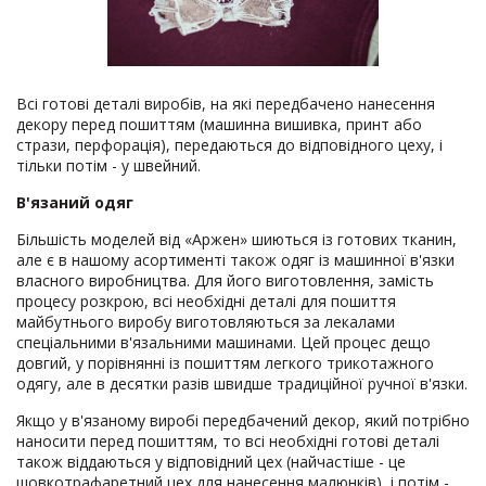
Всі готові деталі виробів, на які передбачено нанесення
декору перед пошиттям (машинна вишивка, принт або
стрази, перфорація), передаються до відповідного цеху, і
тільки потім - у швейний.
В'язаний одяг
Більшість моделей від «Аржен» шиються із готових тканин,
але є в нашому асортименті також одяг із машинної в'язки
власного виробництва. Для його виготовлення, замість
процесу розкрою, всі необхідні деталі для пошиття
майбутнього виробу виготовляються за лекалами
спеціальними в'язальними машинами. Цей процес дещо
довгий, у порівнянні із пошиттям легкого трикотажного
одягу, але в десятки разів швидше традиційної ручної в'язки.
Якщо у в'язаному виробі передбачений декор, який потрібно
наносити перед пошиттям, то всі необхідні готові деталі
також віддаються у відповідний цех (найчастіше - це
шовкотрафаретний цех для нанесення малюнків), і потім -