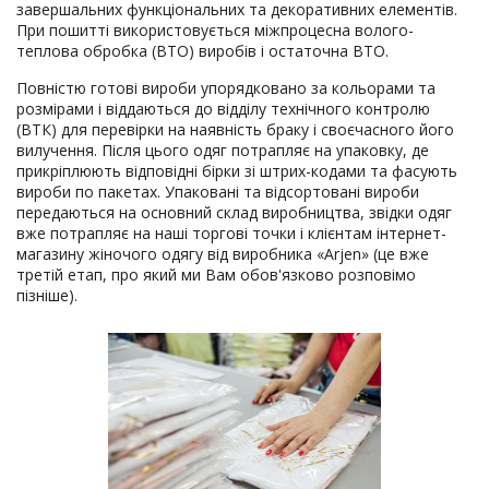
завершальних функціональних та декоративних елементів.
При пошитті використовується міжпроцесна волого-
теплова обробка (ВТО) виробів і остаточна ВТО.
Повністю готові вироби упорядковано за кольорами та
розмірами і віддаються до відділу технічного контролю
(ВТК) для перевірки на наявність браку і своєчасного його
вилучення. Після цього одяг потрапляє на упаковку, де
прикріплюють відповідні бірки зі штрих-кодами та фасують
вироби по пакетах. Упаковані та відсортовані вироби
передаються на основний склад виробництва, звідки одяг
вже потрапляє на наші торгові точки і клієнтам інтернет-
магазину жіночого одягу від виробника «Arjen» (це вже
третій етап, про який ми Вам обов'язково розповімо
пізніше).