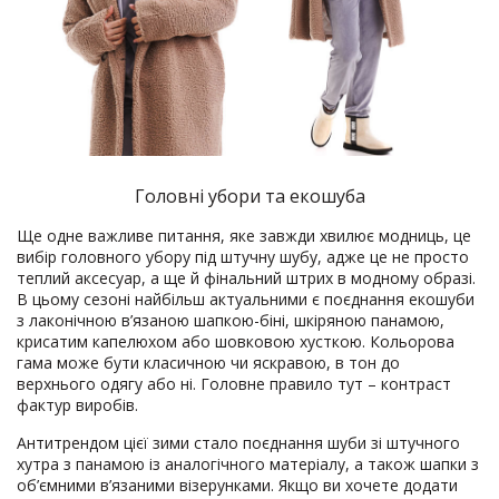
Головні убори та екошуба
Ще одне важливе питання, яке завжди хвилює модниць, це
вибір головного убору під штучну шубу, адже це не просто
теплий аксесуар, а ще й фінальний штрих в модному образі.
В цьому сезоні найбільш актуальними є поєднання екошуби
з лаконічною в’язаною шапкою-біні, шкіряною панамою,
крисатим капелюхом або шовковою хусткою. Кольорова
гама може бути класичною чи яскравою, в тон до
верхнього одягу або ні. Головне правило тут – контраст
фактур виробів.
Антитрендом цієї зими стало поєднання шуби зі штучного
хутра з панамою із аналогічного матеріалу, а також шапки з
об’ємними в’язаними візерунками. Якщо ви хочете додати