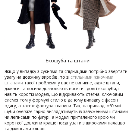
Екошуба та штани
Якщо у випадку з сукнями та спідницями потрібно звертати
увагу на довжину виробів, то зі
стильними жіночими
штанами
такої проблеми у вас не виникне, адже штани,
джинси та лосини дозволяють носити і довгі екошуби, і
навіть короткі моделі, що відкривають стегна. Ключовим
елементом у формулі стилю в даному випадку є фасон
одягу, а також фактура тканини. Так, наприклад, об’ємні
шуби oversize гарно виглядатимуть із завуженими штанами
чи легінсами по фігурі, а моделі приталеного крою чи
короткої довжини краще поєднувати з широкими палаццо
та джинсами-кльош.