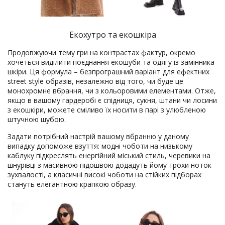
Екохутро та екошкіра
Продовжуючи тему гри на контрастах фактур, окремо
хочеться виділити поєднання екошуби та одягу із замінника
шкіри. Ця формула – безпрограшний варіант для ефектних
street style образів, незалежно від того, чи буде це
монохромне вбрання, чи з кольоровими елементами. Отже,
якщо в вашому гардеробі є спідниця, сукня, штани чи лосини
з екошкіри, можете сміливо їх носити в парі з улюбленою
штучною шубою.
Задати потрібний настрій вашому вбранню у даному
випадку допоможе взуття: модні чоботи на низькому
каблуку підкреслять енергійний міський стиль, черевики на
шнурівці з масивною підошвою додадуть йому трохи ноток
зухвалості, а класичні високі чоботи на стійких підборах
стануть елегантною крапкою образу.