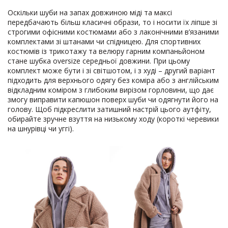
Оскільки шуби на запах довжиною міді та максі
передбачають більш класичні образи, то і носити їх ліпше зі
строгими офісними костюмами або з лаконічними в’язаними
комплектами зі штанами чи спідницею. Для спортивних
костюмів із трикотажу та велюру гарним компаньйоном
стане шубка oversize середньої довжини. При цьому
комплект може бути і зі світшотом, і з худі – другий варіант
підходить для верхнього одягу без коміра або з англійським
відкладним коміром з глибоким вирізом горловини, що дає
змогу виправити капюшон поверх шуби чи одягнути його на
голову. Щоб підкреслити затишний настрій цього аутфіту,
обирайте зручне взуття на низькому ходу (короткі черевики
на шнурівці чи уггі).