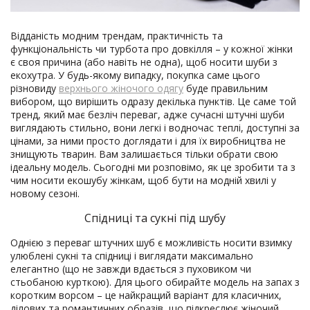
Відданість модним трендам, практичність та
функціональність чи турбота про довкілля – у кожної жінки
є своя причина (або навіть не одна), щоб носити шуби з
екохутра. У будь-якому випадку, покупка саме цього
різновиду
верхнього жіночого одягу
буде правильним
вибором, що вирішить одразу декілька пунктів. Це саме той
тренд, який має безліч переваг, адже сучасні штучні шуби
виглядають стильно, вони легкі і водночас теплі, доступні за
цінами, за ними просто доглядати і для їх виробництва не
знищують тварин. Вам залишається тільки обрати свою
ідеальну модель. Сьогодні ми розповімо, як це зробити та з
чим носити екошубу жінкам, щоб бути на модній хвилі у
новому сезоні.
Спідниці та сукні під шубу
Однією з переваг штучних шуб є можливість носити взимку
улюблені сукні та спідниці і виглядати максимально
елегантно (що не завжди вдається з пуховиком чи
стьобаною курткою). Для цього обирайте модель на запах з
коротким ворсом – це найкращий варіант для класичних,
ділових та романтичних образів, що підкреслює жіночий