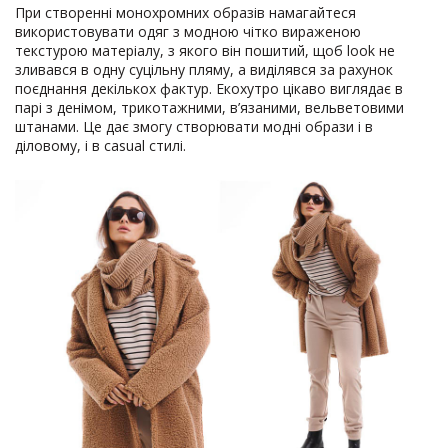
При створенні монохромних образів намагайтеся
використовувати одяг з модною чітко вираженою
текстурою матеріалу, з якого він пошитий, щоб look не
зливався в одну суцільну пляму, а виділявся за рахунок
поєднання декількох фактур. Екохутро цікаво виглядає в
парі з денімом, трикотажними, в’язаними, вельветовими
штанами. Це дає змогу створювати модні образи і в
діловому, і в casual стилі.