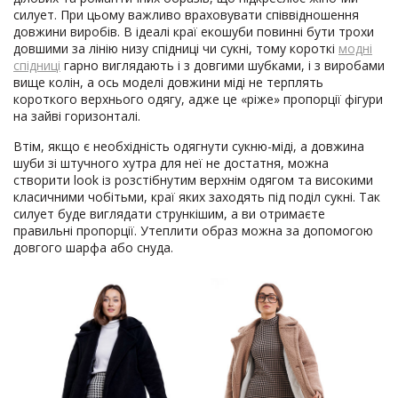
силует. При цьому важливо враховувати співвідношення
довжини виробів. В ідеалі краї екошуби повинні бути трохи
довшими за лінію низу спідниці чи сукні, тому короткі
модні
спідниці
гарно виглядають і з довгими шубками, і з виробами
вище колін, а ось моделі довжини міді не терплять
короткого верхнього одягу, адже це «ріже» пропорції фігури
на зайві горизонталі.
Втім, якщо є необхідність одягнути сукню-міді, а довжина
шуби зі штучного хутра для неї не достатня, можна
створити look із розстібнутим верхнім одягом та високими
класичними чобітьми, краї яких заходять під поділ сукні. Так
силует буде виглядати стрункішим, а ви отримаєте
правильні пропорції. Утеплити образ можна за допомогою
довгого шарфа або снуда.