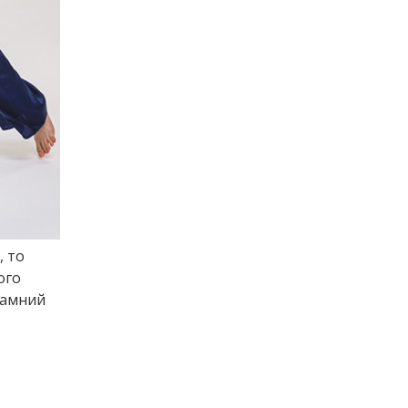
, то
ого
жамний