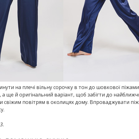
нути на плечі вільну сорочку в тон до шовкової піжами
 а ще й оригінальний варіант, щоб забігти до найближч
ти свіжим повітрям в околицях дому. Впроваджувати пі
у.
3.