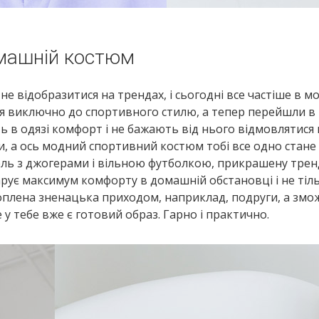
машній костюм
не відобразитися на трендах, і сьогодні все частіше в м
ися виключно до спортивного стилю, а тепер перейшли в 
ь в одязі комфорт і не бажають від нього відмовлятися в
, а ось модний спортивний костюм тобі все одно стане
дель з джогерами і вільною футболкою, прикрашену тре
арує максимум комфорту в домашній обстановці і не тіл
ахоплена зненацька приходом, наприклад, подруги, а зм
 у тебе вже є готовий образ. Гарно і практично.