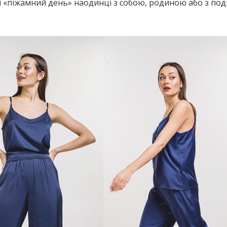
бі «піжамний день» наодинці з собою, родиною або з под