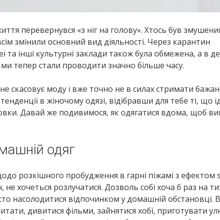
життя перевернувся «з ніг на голову». Хтось був змушений
овсім змінили основний вид діяльності. Через карантин
еї та інші культурні заклади також була обмежена, а в д
а ми тепер стали проводити значно більше часу.
 не скасовує моду і вже точно не в силах стримати бажа
тенденції в жіночому одязі, відібравши для тебе ті, що 
овки. Давай же подивимося, як одягатися вдома, щоб ви
машній одяг
к щодо розкішного пробудження в гарні піжамі з ефектом s
ч, не хочеться розлучатися. Дозволь собі хоча б раз на 
росто насолодитися відпочинком у домашній обстановці. 
тати, дивитися фільми, зайнятися хобі, приготувати у