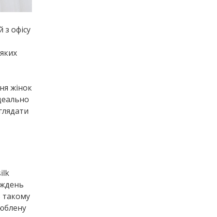
 з офісу
еяких
ння жінок
ідеально
глядати
ilk
тиждень
В такому
люблену