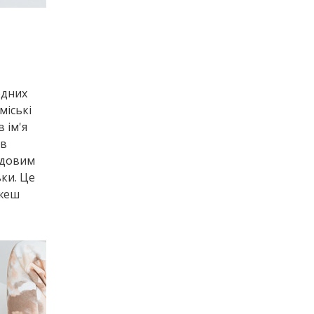
одних
міські
 ім'я
 в
ндовим
ьки. Це
ожеш