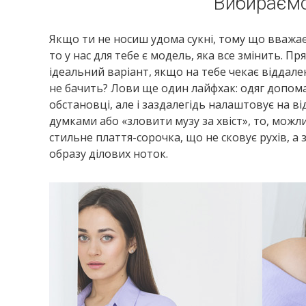
Вибираєм
Якщо ти не носиш удома сукні, тому що вважа
то у нас для тебе є модель, яка все змінить. 
ідеальний варіант, якщо на тебе чекає віддале
не бачить? Лови ще один лайфхак: одяг допома
обстановці, але і заздалегідь налаштовує на в
думками або «зловити музу за хвіст», то, можлив
стильне плаття-сорочка, що не сковує рухів, 
образу ділових ноток.