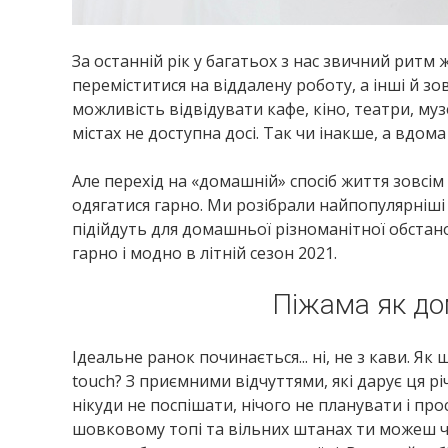
За останній рік у багатьох з нас звичний ритм 
переміститися на віддалену роботу, а інші й з
можливість відвідувати кафе, кіно, театри, муз
містах не доступна досі. Так чи інакше, а вдом
Але перехід на «домашній» спосіб життя зовсім
одягатися гарно. Ми розібрали найпопулярніші 
підійдуть для домашньої різноманітної обстан
гарно і модно в літній сезон 2021.
Піжама як до
Ідеальне ранок починається... ні, не з кави. Я
touch? З приємними відчуттями, які дарує ця рі
нікуди не поспішати, нічого не планувати і п
шовковому топі та вільних штанах ти можеш чи