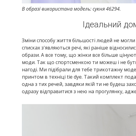
В образі використана модель: сукня 46294.
Ідеальний до
Зміни способу життя більшості людей не могли 
списках з'являються речі, які раніше відносил
образи. А все тому, що жінки все більше цінуют
моди. Так що спортсменкою ти можеш і не бути
нагоді. Ми підібрали для тебе трикотажну мо
принтом в техніці tie dye. Такий комплект под
одна з тих речей, завдяки якій ти не будеш з
одразу відправитися з нею на прогулянку, адже