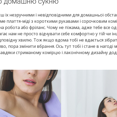
о домашню сукню
єш їх незручними і невідповідними для домашньої обста
Пряме плаття-міді з короткими рукавами і сорочковим ком
на робота або фріланс. Чому не піжама, адже тебе все од
гає нам не просто відчувати себе комфортно у тій чи ін
ідповідну хвилю. Тож якщо вдома тобі не вдається зібрат
о, пора змінити вбрання. Ось тут тобі і стане в нагоді м
а завдяки стриманому комірцю і лаконічному дизайну дод