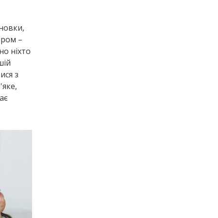
новки,
іром –
но ніхто
шій
ися з
'яке,
ає