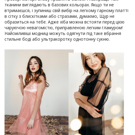
тканини виглядають в базових кольорах. Якщо ти не
втримаєшся, і зупиниш свій вибір на легкому гарному платті
в сітку з блискітками або стразами, думаємо, Щур не
образиться на тебе. Адже хіба можна встояти перед цією
чаруючою невагомістю, приправленою легким гламуром!
Найсміливіші модниці можуть одягнути під таке вбрання
стильне боді або ультракоротку однотонну сукню.