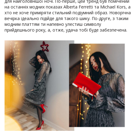
для найголовнішої ночі. По-перше, цей тренд був помічений
на останніх модних показах Alberta Ferretti та Michael Kors, а
хто не хоче приміряти стильний подіумний образ. Новорічна
вечірка ідеально підійде для такого шику. По-друге, з таким
модним платтям ти напевно улестиш символу
прийдешнього року, а, отже, удача тобі буде забезпечена.