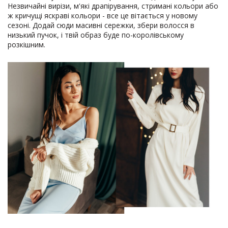
Незвичайні вирізи, м'які драпірування, стримані кольори або
ж кричущі яскраві кольори - все це вітається у новому
сезоні. Додай сюди масивні сережки, збери волосся в
низький пучок, і твій образ буде по-королівському
розкішним.