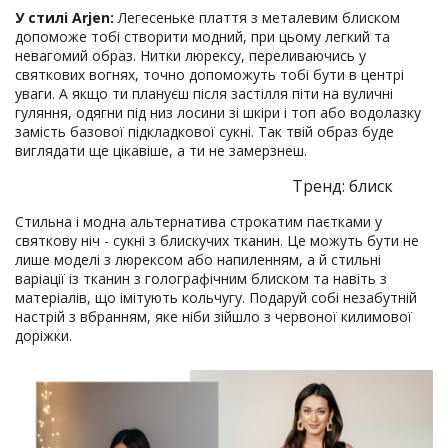
У стилі Arjen:
Легесеньке плаття з металевим блиском
допоможе тобі створити модний, при цьому легкий та
невагомий образ. Нитки люрексу, переливаючись у
святкових вогнях, точно допоможуть тобі бути в центрі
уваги. А якщо ти плануєш після застілля піти на вуличні
гуляння, одягни під низ лосини зі шкіри і топ або водолазку
замість базової підкладкової сукні. Так твій образ буде
виглядати ще цікавіше, а ти не замерзнеш.
Тренд: блиск
Стильна і модна альтернатива строкатим паєтками у
святкову ніч - сукні з блискучих тканин. Це можуть бути не
лише моделі з люрексом або напиленням, а й стильні
варіації із тканин з голографічним блиском та навіть з
матеріалів, що імітують кольчугу. Подаруй собі незабутній
настрій з вбранням, яке ніби зійшло з червоної килимової
доріжки.