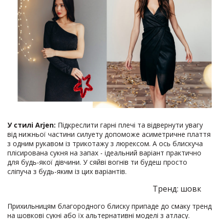
У стилі Arjen:
Підкреслити гарні плечі та відвернути увагу
від нижньої частини силуету допоможе асиметричне плаття
з одним рукавом із трикотажу з люрексом. А ось блискуча
плісирована сукня на запах - ідеальний варіант практично
для будь-якої дівчини. У сяйві вогнів ти будеш просто
сліпуча з будь-яким із цих варіантів.
Тренд: шовк
Прихильницям благородного блиску припаде до смаку тренд
на шовкові сукні або їх альтернативні моделі з атласу.