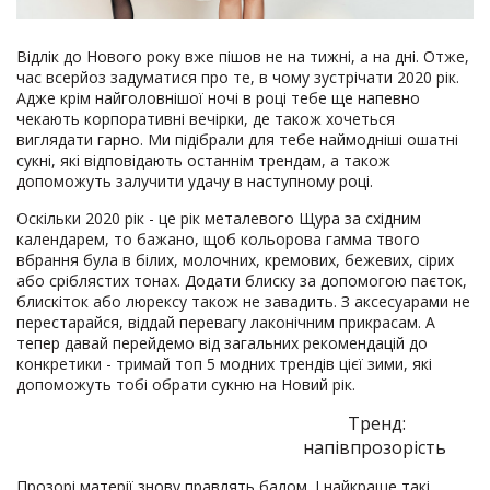
Відлік до Нового року вже пішов не на тижні, а на дні. Отже,
час всерйоз задуматися про те, в чому зустрічати 2020 рік.
Адже крім найголовнішої ночі в році тебе ще напевно
чекають корпоративні вечірки, де також хочеться
виглядати гарно. Ми підібрали для тебе наймодніші ошатні
сукні, які відповідають останнім трендам, а також
допоможуть залучити удачу в наступному році.
Оскільки 2020 рік - це рік металевого Щура за східним
календарем, то бажано, щоб кольорова гамма твого
вбрання була в білих, молочних, кремових, бежевих, сірих
або сріблястих тонах. Додати блиску за допомогою паєток,
блискіток або люрексу також не завадить. З аксесуарами не
перестарайся, віддай перевагу лаконічним прикрасам. А
тепер давай перейдемо від загальних рекомендацій до
конкретики - тримай топ 5 модних трендів цієї зими, які
допоможуть тобі обрати сукню на Новий рік.
Тренд:
напівпрозорість
Прозорі матерії знову правлять балом. І найкраще такі