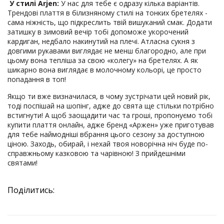
У стилі Arjen:
У нас для тебе є одразу кілька варіантів.
Трендові плаття в білизняному стилі на тонких бретелях -
сама ніжність, що підкреслить твій вишуканий смак. Додати
затишку в зимовий вечір тобі допоможе укорочений
кардиган, недбало накинутий на плечі. Атласна сукня з
довгими рукавами виглядає не менш благородно, але при
цьому вона тепліша за свою «колегу» на бретелях. А як
шикарно вона виглядає в молочному кольорі, це просто
попадання в топ!
Якщо ти вже визначилася, в чому зустрічати цей новий рік,
тоді поспішай на шопінг, адже до свята ще стільки потрібно
встигнути! А щоб заощадити час та гроші, пропонуємо тобі
купити плаття онлайн, адже бренд «Аржен» уже приготував
для тебе наймодніші вбрання цього сезону за доступною
ціною. Заходь, обирай, і нехай твоя новорічна ніч буде по-
справжньому казковою та чарівною! З прийдешніми
святами!
Поділитись: