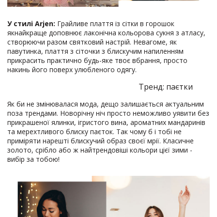
У стилі Arjen:
Грайливе плаття із сітки в горошок
якнайкраще доповнює лаконічна кольорова сукня з атласу,
створюючи разом святковий настрій. Невагоме, як
павутинка, плаття з сіточки з блискучим напиленням
прикрасить практично будь-яке твоє вбрання, просто
накинь його поверх улюбленого одягу.
Тренд: паєтки
Як би не змінювалася мода, дещо залишається актуальним
поза трендами. Новорічну ніч просто неможливо уявити без
прикрашеної ялинки, ігристого вина, ароматних мандаринів
та мерехтливого блиску паєток. Так чому б і тобі не
приміряти нарешті блискучий образ своєї мрії. Класичне
золото, срібло або ж найтрендовіші кольори цієї зими -
вибір за тобою!