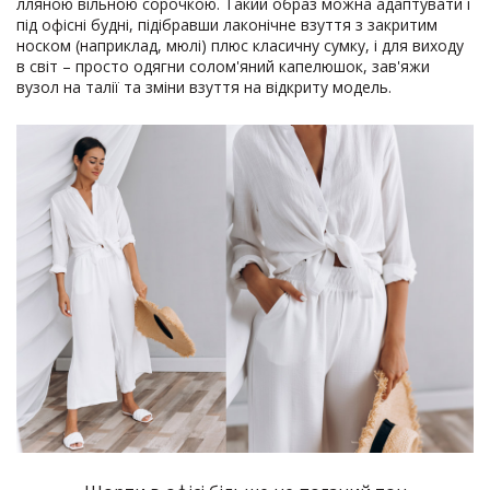
лляною вільною сорочкою. Такий образ можна адаптувати і
під офісні будні, підібравши лаконічне взуття з закритим
носком (наприклад, мюлі) плюс класичну сумку, і для виходу
в світ – просто одягни солом'яний капелюшок, зав'яжи
вузол на талії та зміни взуття на відкриту модель.