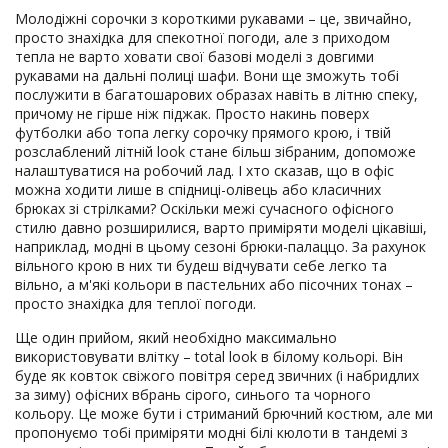
Молодіжні сорочки з короткими рукавами – це, звичайно,
просто знахідка для спекотної погоди, але з приходом
тепла не варто ховати свої базові моделі з довгими
рукавами на дальні полиці шафи. Вони ще зможуть тобі
послужити в багатошарових образах навіть в літню спеку,
причому не гірше ніж піджак. Просто накинь поверх
футболки або топа легку сорочку прямого крою, і твій
розслаблений літній look стане більш зібраним, допоможе
налаштуватися на робочий лад. І хто сказав, що в офіс
можна ходити лише в спідниці-олівець або класичних
брюках зі стрілками? Оскільки межі сучасного офісного
стилю давно розширилися, варто приміряти моделі цікавіші,
наприклад, модні в цьому сезоні брюки-палаццо. За рахунок
вільного крою в них ти будеш відчувати себе легко та
вільно, а м'які кольори в пастельних або пісочних тонах –
просто знахідка для теплої погоди.
Ще один прийом, який необхідно максимально
використовувати влітку – total look в білому кольорі. Він
буде як ковток свіжого повітря серед звичних (і набридлих
за зиму) офісних вбрань сірого, синього та чорного
кольору. Це може бути і стриманий брючний костюм, але ми
пропонуємо тобі приміряти модні білі кюлоти в тандемі з