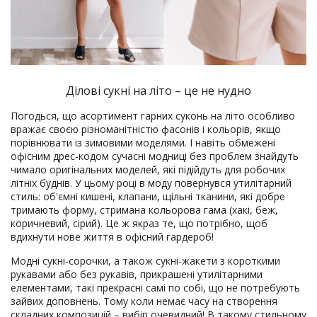
Ділові сукні на літо – це не нудно
Погодься, що асортимент гарних суконь на літо особливо
вражає своєю різноманітністю фасонів і кольорів, якщо
порівнювати із зимовими моделями. І навіть обмежені
офісним дрес-кодом сучасні модниці без проблем знайдуть
чимало оригінальних моделей, які підійдуть для робочих
літніх буднів. У цьому році в моду повернувся утилітарний
стиль: об'ємні кишені, клапани, щільні тканини, які добре
тримають форму, стримана кольорова гама (хакі, беж,
коричневий, сірий). Це ж якраз те, що потрібно, щоб
вдихнути нове життя в офісний гардероб!
Модні сукні-сорочки, а також сукні-жакети з короткими
рукавами або без рукавів, прикрашені утилітарними
елементами, такі прекрасні самі по собі, що не потребують
зайвих доповнень. Тому коли немає часу на створення
складних композицій – вибір очевидний! В такому стильному