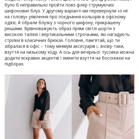
було б неправильно пройти повз флер струмуючих
шифонових блуз. У другому варіанті ми перевернули «з ніг
на голову» уявлення про поєднання кольорів в офісному
одязі, й обрали блузку з чорного шифону, прикрашену
рюшами. Врівноважують образ прямі світлі шорти з
високою талією і вертикальними строчками, які нагадують
стрілки в класичних брюках. Головне, пам'ятай, що ти
зібралася в офіс – тому мінімум аксесуарів і, знову-таки,
взуття на низькому ходу. А ось для вечірньої тусовки можна
додати яскравих акцентів і змінити взуття на босоніжки на
підборах.