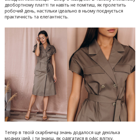
двобортному платті ти навіть не помітиш, як пролетить
робочий день, настільки ідеально в ньому поєднується
практичність та елегантність.
Тепер в твоїй скарбничці знань додалося ще декілька
модних ідей, і ти знаєш, як одягатися в офіс влітку.