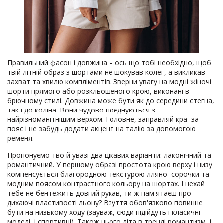
Правильний фасон і довжина – ось що тобі необхідно, щоб
твій літній образ з шортами не шокував колег, а викликав
захват та хвилю компліментів. Зверни увагу на модні жіночі
шорти прямого або розкльошеного крою, виконані в
брючному стилі. Довжина може бути як до середини стегна,
так і до коліна. Вони чудово поєднуються з
найрізноманітнішим верхом. Головне, заправляй краї за
пояс і не забудь додати акцент на талію за допомогою
ременя.
Пропонуємо твоїй увазі два цікавих варіанти: лаконічний та
романтичний. У першому образі простота крою верху і низу
компенсується благородною текстурою лляної сорочки та
модним поясом контрастного кольору на шортах. І нехай
тебе не бентежить довгий рукав, ти ж пам'ятаєш про
дихаючі властивості льону? Взуття обов'язково повинне
бути на низькому ходу (зауваж, сюди підійдуть і класичні
моделі, і спортивні). Також цього літа в тренді романтизм, і