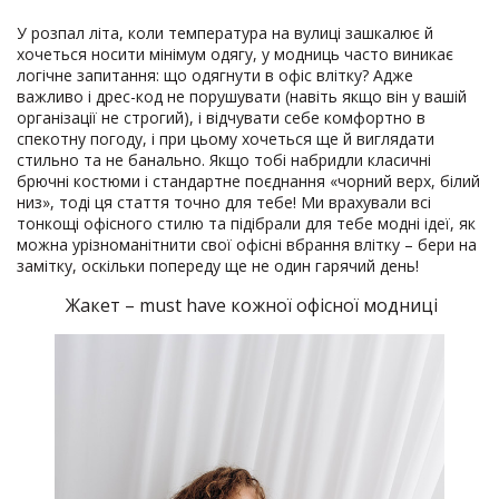
У розпал літа, коли температура на вулиці зашкалює й
хочеться носити мінімум одягу, у модниць часто виникає
логічне запитання: що одягнути в офіс влітку? Адже
важливо і дрес-код не порушувати (навіть якщо він у вашій
організації не строгий), і відчувати себе комфортно в
спекотну погоду, і при цьому хочеться ще й виглядати
стильно та не банально. Якщо тобі набридли класичні
брючні костюми і стандартне поєднання «чорний верх, білий
низ», тоді ця стаття точно для тебе! Ми врахували всі
тонкощі офісного стилю та підібрали для тебе модні ідеї, як
можна урізноманітнити свої офісні вбрання влітку – бери на
замітку, оскільки попереду ще не один гарячий день!
Жакет – must have кожної офісної модниці