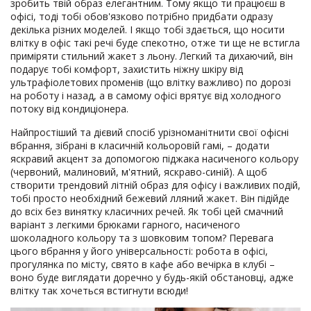
зробить твій образ елегантним. Тому якщо ти працюєш в
офісі, тоді тобі обов'язково потрібно придбати одразу
декілька різних моделей. І якщо тобі здається, що носити
влітку в офіс такі речі буде спекотно, отже ти ще не встигла
приміряти стильний жакет з льону. Легкий та дихаючий, він
подарує тобі комфорт, захистить ніжну шкіру від
ультрафіолетових променів (що влітку важливо) по дорозі
на роботу і назад, а в самому офісі врятує від холодного
потоку від кондиціонера.
Найпростіший та дієвий спосіб урізноманітнити свої офісні
вбрання, зібрані в класичній кольоровій гамі, – додати
яскравий акцент за допомогою піджака насиченого кольору
(червоний, малиновий, м'ятний, яскраво-синій). А щоб
створити трендовий літній образ для офісу і важливих подій,
тобі просто необхідний бежевий лляний жакет. Він підійде
до всіх без винятку класичних речей. Як тобі цей смачний
варіант з легкими брюками гарного, насиченого
шоколадного кольору та з шовковим топом? Перевага
цього вбрання у його універсальності: робота в офісі,
прогулянка по місту, свято в кафе або вечірка в клубі –
воно буде виглядати доречно у будь-якій обстановці, адже
влітку так хочеться встигнути всюди!