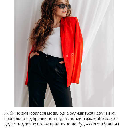
Як би не змінювалася мода, одне залишиться незмінним:
правильно підібраний по фігурі жіночий піджак або жакет
додасть ділових ноток практично до будь-якого вбрання і