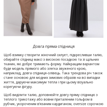
Довга пряма спідниця
Щоб взимку створити жіночний силует, підкресливши талію,
обирайте спідниці максі з високою посадкою та зі щільних
тканин, які добре тримають форму. Найкращим варіантом
буде модель прямого або злегка звуженого крою,
наприклад, довга спідниця-олівець. Така трендова річ також
стане основою для модних зимових образів на всі випадки
життя, даруючи максимум тепла і при цьому візуально
корегуючи фігуру.
Щоб виділити талію, доповнюйте довгу пряму спідницю з
теплого трикотажу або вовни приталеним гольфом в
рубчик, укороченим в’язаним кардиганом, oversize сорочкою