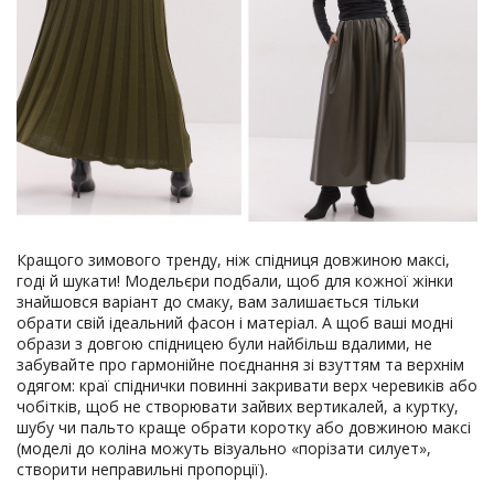
Кращого зимового тренду, ніж спідниця довжиною максі,
годі й шукати! Модельєри подбали, щоб для кожної жінки
знайшовся варіант до смаку, вам залишається тільки
обрати свій ідеальний фасон і матеріал. А щоб ваші модні
образи з довгою спідницею були найбільш вдалими, не
забувайте про гармонійне поєднання зі взуттям та верхнім
одягом: краї спіднички повинні закривати верх черевиків або
чобітків, щоб не створювати зайвих вертикалей, а куртку,
шубу чи пальто краще обрати коротку або довжиною максі
(моделі до коліна можуть візуально «порізати силует»,
створити неправильні пропорції).