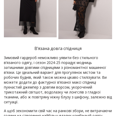
В’язана довга спідниця
Зимовий гардероб неможливо уявити без стильного
в’язаного одягу, і сезон 2024-25 порадує модниць
затишними довгими спідницями з різноманітної машинної
в’язки. Це ідеальний варіант для прогулянок містом та
робочих буднів, який також можна цікаво стилізувати. Ви
можете додати до фактурної в’язаної максі спідниці
пухнастий джемпер з довгим ворсом, укорочений
трикотажний світшот, водолазку чи лонгслів з гладкої
тканини, або ж повітряну ніжну блузу з шифону, залежно від
ситуації.
А щоб зекономити свій час на ранкові збори, не витрачаючи
години на створення найбільш вдалих комбінацій одягу,