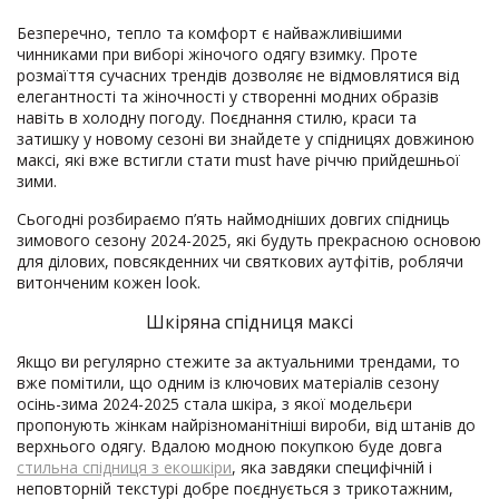
Безперечно, тепло та комфорт є найважливішими
чинниками при виборі жіночого одягу взимку. Проте
розмаїття сучасних трендів дозволяє не відмовлятися від
елегантності та жіночності у створенні модних образів
навіть в холодну погоду. Поєднання стилю, краси та
затишку у новому сезоні ви знайдете у спідницях довжиною
максі, які вже встигли стати must have річчю прийдешньої
зими.
Сьогодні розбираємо п’ять наймодніших довгих спідниць
зимового сезону 2024-2025, які будуть прекрасною основою
для ділових, повсякденних чи святкових аутфітів, роблячи
витонченим кожен look.
Шкіряна спідниця максі
Якщо ви регулярно стежите за актуальними трендами, то
вже помітили, що одним із ключових матеріалів сезону
осінь-зима 2024-2025 стала шкіра, з якої модельєри
пропонують жінкам найрізноманітніші вироби, від штанів до
верхнього одягу. Вдалою модною покупкою буде довга
стильна спідниця з екошкіри
, яка завдяки специфічній і
неповторній текстурі добре поєднується з трикотажним,