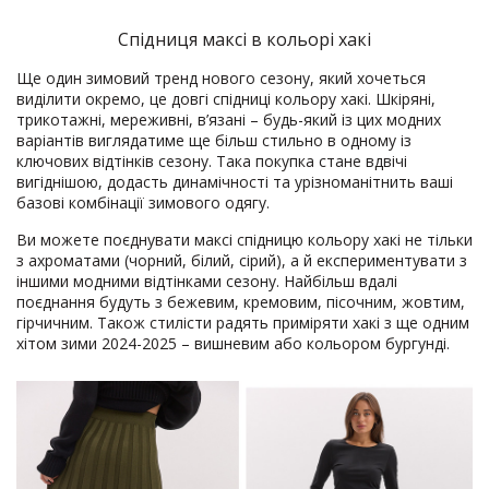
Спідниця максі в кольорі хакі
Ще один зимовий тренд нового сезону, який хочеться
виділити окремо, це довгі спідниці кольору хакі. Шкіряні,
трикотажні, мереживні, в’язані – будь-який із цих модних
варіантів виглядатиме ще більш стильно в одному із
ключових відтінків сезону. Така покупка стане вдвічі
вигіднішою, додасть динамічності та урізноманітнить ваші
базові комбінації зимового одягу.
Ви можете поєднувати максі спідницю кольору хакі не тільки
з ахроматами (чорний, білий, сірий), а й експериментувати з
іншими модними відтінками сезону. Найбільш вдалі
поєднання будуть з бежевим, кремовим, пісочним, жовтим,
гірчичним. Також стилісти радять приміряти хакі з ще одним
хітом зими 2024-2025 – вишневим або кольором бургунді.