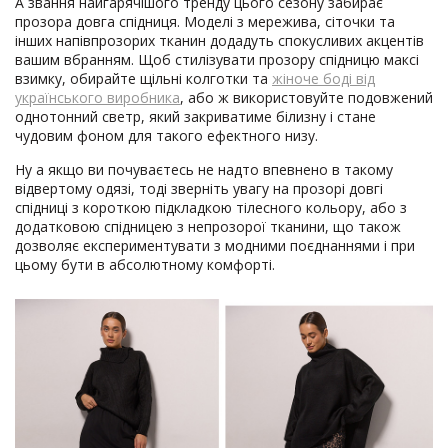
А звання найгарячішого тренду цього сезону забирає
прозора довга спідниця. Моделі з мережива, сіточки та
інших напівпрозорих тканин додадуть спокусливих акцентів
вашим вбранням. Щоб стилізувати прозору спідницю максі
взимку, обирайте щільні колготки та
жіноче боді від
українського виробника
, або ж використовуйте подовжений
однотонний светр, який закриватиме білизну і стане
чудовим фоном для такого ефектного низу.
Ну а якщо ви почуваєтесь не надто впевнено в такому
відвертому одязі, тоді зверніть увагу на прозорі довгі
спідниці з короткою підкладкою тілесного кольору, або з
додатковою спідницею з непрозорої тканини, що також
дозволяє експериментувати з модними поєднаннями і при
цьому бути в абсолютному комфорті.