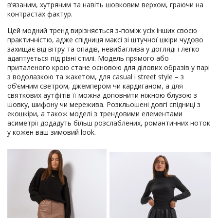
в’язаним, хутряним та навіть шовковим верхом, граючи на
контрастах фактур.
Цей модний тренд вирізняється з-поміж усіх інших своєю
практичністю, адже спідниця максі зі штучної шкіри чудово
захищає від вітру та опадів, невибаглива у догляді і легко
адаптується під різні стилі. Модель прямого або
приталеного крою стане основою для ділових образів у парі
з водолазкою та жакетом, для casual і street style – з
об’ємним светром, джемпером чи кардиганом, а для
святкових аутфітів її можна доповнити ніжною блузою з
шовку, шифону чи мережива. Розкльошені довгі спідниці з
екошкіри, а також моделі з трендовими елементами
асиметрії додадуть більш розслаблених, романтичних ноток
у кожен ваш зимовий look.