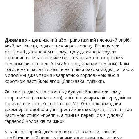
Джемпер
–
це
в'язаний або трикотажний плечовий виріб,
який, як і светр, одягається через голову. Різниця між
светром і джемпером в тому, що у джемпера кругла
горловина найчастіше йде без коміра або ж з коротким
коміром (висотою до 5 см або з відкладним коміром). Крім
того, в наш час випускають не тільки базові моделі, а також
молодіжні джемпери з квадратною горловиною або з
короткою застібкою вгорі (блискавка, ґудзики).
Як і светр, джемпер спочатку був улюбленим одягом у
спортсменів (легкоатлетів), його популяризації серед жінок
сприяла все та ж Коко Шанель. У 1950-х роках модний
джемпер вподобали учні престижних коледжів, так він став
частиною стилю «преппі», а пізніше перейшов в діловий
гардероб чоловіків та жінок.
У наш час гарний джемпер носять і чоловіки, і жінки,
комбінуючи цей верх з модними джинсами, класичними