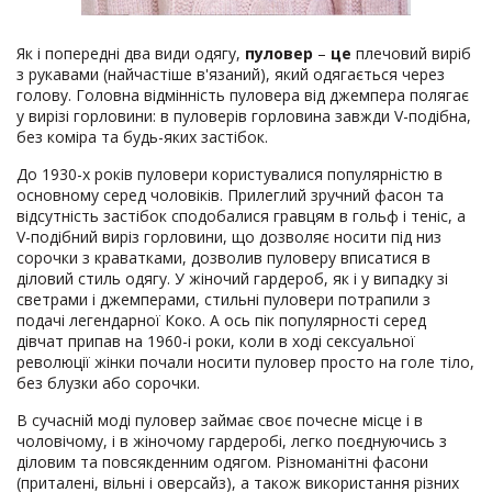
Як і попередні два види одягу,
пуловер
–
це
плечовий виріб
з рукавами (найчастіше в'язаний), який одягається через
голову. Головна відмінність пуловера від джемпера полягає
у вирізі горловини: в пуловерів горловина завжди V-подібна,
без коміра та будь-яких застібок.
До 1930-х років пуловери користувалися популярністю в
основному серед чоловіків. Прилеглий зручний фасон та
відсутність застібок сподобалися гравцям в гольф і теніс, а
V-подібний виріз горловини, що дозволяє носити під низ
сорочки з краватками, дозволив пуловеру вписатися в
діловий стиль одягу. У жіночий гардероб, як і у випадку зі
светрами і джемперами, стильні пуловери потрапили з
подачі легендарної Коко. А ось пік популярності серед
дівчат припав на 1960-і роки, коли в ході сексуальної
революції жінки почали носити пуловер просто на голе тіло,
без блузки або сорочки.
В сучасній моді пуловер займає своє почесне місце і в
чоловічому, і в жіночому гардеробі, легко поєднуючись з
діловим та повсякденним одягом. Різноманітні фасони
(приталені, вільні і оверсайз), а також використання різних