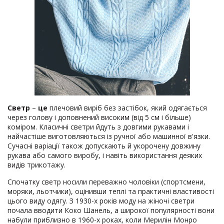
Светр
–
це
плечовий виріб без застібок, який одягається
через голову і доповнений високим (від 5 см і більше)
коміром. Класичні светри йдуть з довгими рукавами і
найчастіше виготовляються із ручної або машинної в'язки.
Сучасні варіації також допускають й укорочену довжину
рукава або самого виробу, і навіть використання деяких
видів трикотажу.
Спочатку светр носили переважно чоловіки (спортсмени,
моряки, льотчики), оцінивши теплі та практичні властивості
цього виду одягу. З 1930-х років моду на жіночі светри
почала вводити Коко Шанель, а широкої популярності вони
набули приблизно в 1960-х роках, коли Мерилін Монро