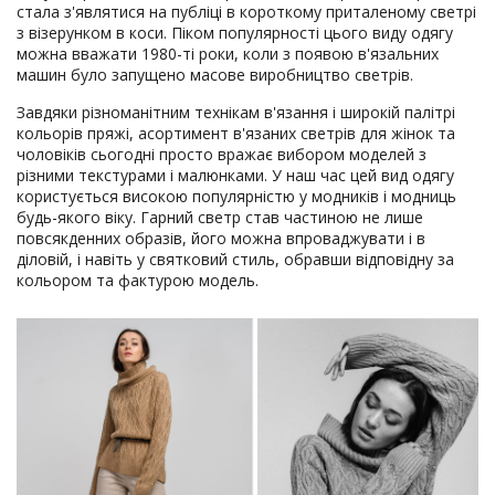
стала з'являтися на публіці в короткому приталеному светрі
з візерунком в коси. Піком популярності цього виду одягу
можна вважати 1980-ті роки, коли з появою в'язальних
машин було запущено масове виробництво светрів.
Завдяки різноманітним технікам в'язання і широкій палітрі
кольорів пряжі, асортимент в'язаних светрів для жінок та
чоловіків сьогодні просто вражає вибором моделей з
різними текстурами і малюнками. У наш час цей вид одягу
користується високою популярністю у модників і модниць
будь-якого віку. Гарний светр став частиною не лише
повсякденних образів, його можна впроваджувати і в
діловій, і навіть у святковий стиль, обравши відповідну за
кольором та фактурою модель.