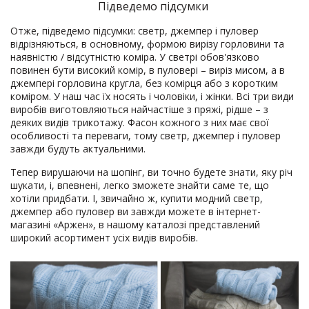
Підведемо підсумки
Отже, підведемо підсумки: светр, джемпер і пуловер
відрізняються, в основному, формою вирізу горловини та
наявністю / відсутністю коміра. У светрі обов'язково
повинен бути високий комір, в пуловері – виріз мисом, а в
джемпері горловина кругла, без комірця або з коротким
коміром. У наш час їх носять і чоловіки, і жінки. Всі три види
виробів виготовляються найчастіше з пряжі, рідше – з
деяких видів трикотажу. Фасон кожного з них має свої
особливості та переваги, тому светр, джемпер і пуловер
завжди будуть актуальними.
Тепер вирушаючи на шопінг, ви точно будете знати, яку річ
шукати, і, впевнені, легко зможете знайти саме те, що
хотіли придбати. І, звичайно ж, купити модний светр,
джемпер або пуловер ви завжди можете в інтернет-
магазині «Аржен», в нашому каталозі представлений
широкий асортимент усіх видів виробів.