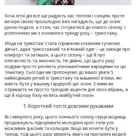
Хоча літні дні все ще радують нас теплом і сонцем, проте
вечори своєю прохолодою вже нагадують, що до осені
рукою подати, а отже, час готуватися до нового сезону. І
розпочнемо ми з основного тренду року – трикотажу.
Мода на трикотаж стала справжнім коханням сучасних
дівчат, адже трикотажний та в'язаний одяг – це завжди про
комфорт та затишок, а цього сезону – ще й про
елегантність та жіночність. Не дивно, що цього разу
подіуми просто рясніють різноманітними варіаціями на цю
тематику. Сьогодні ми пропонуємо до вашої уваги 5
наймодніших речей із трикотажу та машинної в'язки, які
мають бути у вашому гардеробі цієї осені. З ними ви
отримаєте не просто трендові акценти для своїх вбрань, а
ще й хорошу базу на весь майбутній сезон.
1. Короткий топ із довгими рукавами
Як і минулого року, цього осіннього сезону серця модниць
продовжують підкорювати молодіжні кроп-топи усіх
можливих фасонів та кольорів. Якщо ви хочете бути у
тренді, тоді цього разу зверніть увагу на приталені моделі