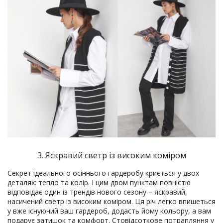
3. Яскравий светр із високим коміром
Секрет ідеального осіннього гардеробу криється у двох
деталях: тепло та колір. І цим двом пунктам повністю
відповідає один із трендів нового сезону – яскравий,
насичений светр із високим коміром. Ця річ легко впишеться
у вже існуючий ваш гардероб, додасть йому кольору, а вам
подарує затишок та комфорт. Стовідсоткове потрапляння у