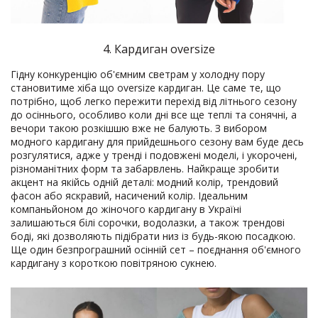
4. Кардиган oversize
Гідну конкуренцію об'ємним светрам у холодну пору
становитиме хіба що oversize кардиган. Це саме те, що
потрібно, щоб легко пережити перехід від літнього сезону
до осіннього, особливо коли дні все ще теплі та сонячні, а
вечори такою розкішшю вже не балують. З вибором
модного кардигану для прийдешнього сезону вам буде десь
розгулятися, адже у тренді і подовжені моделі, і укорочені,
різноманітних форм та забарвлень. Найкраще зробити
акцент на якійсь одній деталі: модний колір, трендовий
фасон або яскравий, насичений колір. Ідеальним
компаньйоном до жіночого кардигану в Україні
залишаються білі сорочки, водолазки, а також трендові
боді, які дозволяють підібрати низ із будь-якою посадкою.
Ще один безпрограшний осінній сет – поєднання об'ємного
кардигану з короткою повітряною сукнею.