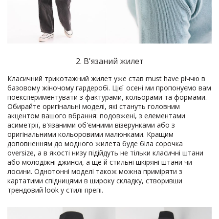
2. В'язаний жилет
Класичний трикотажний жилет уже став must have річчю в
базовому жіночому гардеробі. Цієї осені ми пропонуємо вам
поекспериментувати з фактурами, кольорами та формами.
Обирайте оригінальні моделі, які стануть головним
акцентом вашого вбрання: подовжені, з елементами
асиметрії, в'язаними об'ємними візерунками або з
оригінальними кольоровими малюнками. Кращим
доповненням до модного жилета буде біла сорочка
oversize, а в якості низу підійдуть не тільки класичні штани
або молодіжні джинси, а ще й стильні шкіряні штани чи
лосини. Однотонні моделі також можна приміряти з
картатими спідницями в широку складку, створивши
трендовий look у стилі препі.