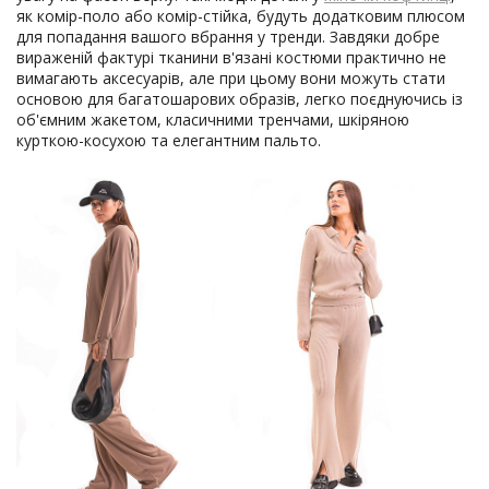
як комір-поло або комір-стійка, будуть додатковим плюсом
для попадання вашого вбрання у тренди. Завдяки добре
вираженій фактурі тканини в'язані костюми практично не
вимагають аксесуарів, але при цьому вони можуть стати
основою для багатошарових образів, легко поєднуючись із
об'ємним жакетом, класичними тренчами, шкіряною
курткою-косухою та елегантним пальто.