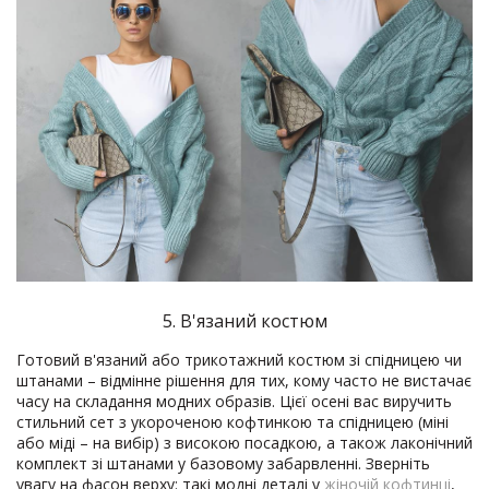
5. В'язаний костюм
Готовий в'язаний або трикотажний костюм зі спідницею чи
штанами – відмінне рішення для тих, кому часто не вистачає
часу на складання модних образів. Цієї осені вас виручить
стильний сет з укороченою кофтинкою та спідницею (міні
або міді – на вибір) з високою посадкою, а також лаконічний
комплект зі штанами у базовому забарвленні. Зверніть
увагу на фасон верху: такі модні деталі у
жіночій кофтинці
,