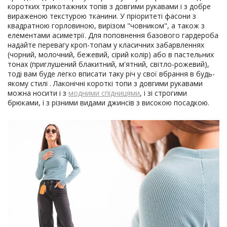
коротких трикотажних топів з довгими рукавами і з добре
вираженою текстурою тканини. У пріоритеті фасони з
квадратною горловиною, вирізом "човником", а також з
елементами асиметрії. Для поповнення базового гардероба
надайте перевагу кроп-топам у класичних забарвленнях
(чорний, молочний, бежевий, сірий колір) або в пастельних
тонах (приглушений блакитний, м'ятний, світло-рожевий),
тоді вам буде легко вписати таку річ у свої вбрання в будь-
якому стилі . Лаконічні короткі топи з довгими рукавами
можна носити і з
модними спідницями
, і зі строгими
брюками, і з різними видами джинсів з високою посадкою.