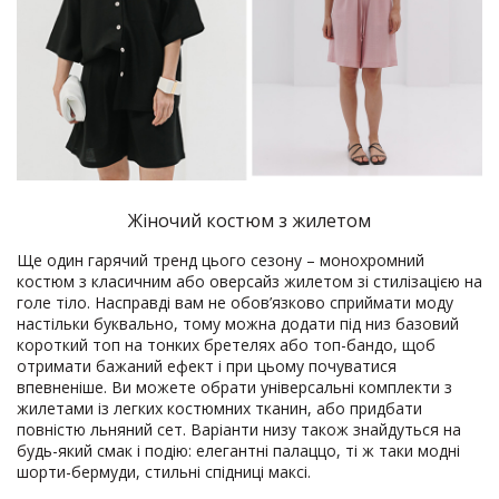
Жіночий костюм з жилетом
Ще один гарячий тренд цього сезону – монохромний
костюм з класичним або оверсайз жилетом зі стилізацією на
голе тіло. Насправді вам не обов’язково сприймати моду
настільки буквально, тому можна додати під низ базовий
короткий топ на тонких бретелях або топ-бандо, щоб
отримати бажаний ефект і при цьому почуватися
впевненіше. Ви можете обрати універсальні комплекти з
жилетами із легких костюмних тканин, або придбати
повністю льняний сет. Варіанти низу також знайдуться на
будь-який смак і подію: елегантні палаццо, ті ж таки модні
шорти-бермуди, стильні спідниці максі.