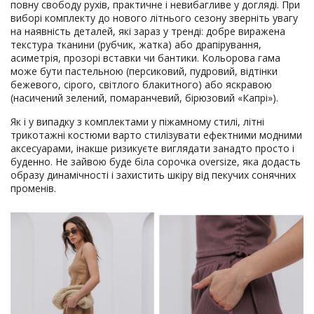
повну свободу рухів, практичне і невибагливе у догляді. При
виборі комплекту до нового літнього сезону зверніть увагу
на наявність деталей, які зараз у тренді: добре виражена
текстура тканини (рубчик, жатка) або драпірування,
асиметрія, прозорі вставки чи бантики. Кольорова гама
може бути пастельною (персиковий, пудровий, відтінки
бежевого, сірого, світлого блакитного) або яскравою
(насичений зелений, помаранчевий, бірюзовий «Капрі»).
Як і у випадку з комплектами у піжамному стилі, літні
трикотажні костюми варто стилізувати ефектними модними
аксесуарами, інакше ризикуєте виглядати занадто просто і
буденно. Не зайвою буде біла сорочка oversize, яка додасть
образу динамічності і захистить шкіру від пекучих сонячних
променів.