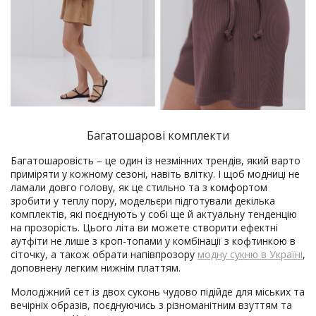
Багатошарові комплекти
Багатошаровість – це один із незмінних трендів, який варто
приміряти у кожному сезоні, навіть влітку. І щоб модниці не
ламали довго голову, як це стильно та з комфортом
зробити у теплу пору, модельєри підготували декілька
комплектів, які поєднують у собі ще й актуальну тенденцію
на прозорість. Цього літа ви можете створити ефектні
аутфіти не лише з кроп-топами у комбінації з кофтинкою в
сіточку, а також обрати напівпрозору
модну сукню в Україні
,
доповнену легким нижнім платтям.
Молодіжний сет із двох суконь чудово підійде для міських та
вечірніх образів, поєднуючись з різноманітним взуттям та