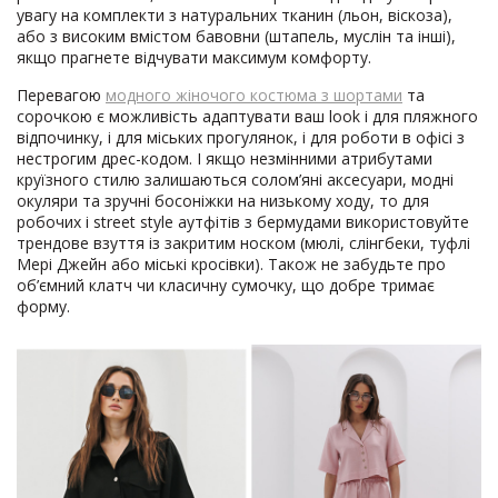
увагу на комплекти з натуральних тканин (льон, віскоза),
або з високим вмістом бавовни (штапель, муслін та інші),
якщо прагнете відчувати максимум комфорту.
Перевагою
модного жіночого костюма з шортами
та
сорочкою є можливість адаптувати ваш look і для пляжного
відпочинку, і для міських прогулянок, і для роботи в офісі з
нестрогим дрес-кодом. І якщо незмінними атрибутами
круїзного стилю залишаються солом’яні аксесуари, модні
окуляри та зручні босоніжки на низькому ходу, то для
робочих і street style аутфітів з бермудами використовуйте
трендове взуття із закритим носком (мюлі, слінгбеки, туфлі
Мері Джейн або міські кросівки). Також не забудьте про
об’ємний клатч чи класичну сумочку, що добре тримає
форму.