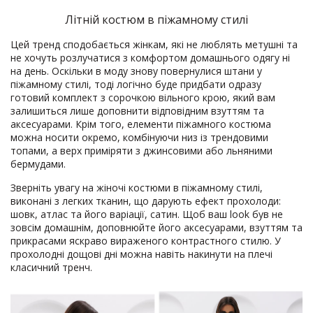
Літній костюм в піжамному стилі
Цей тренд сподобається жінкам, які не люблять метушні та
не хочуть розлучатися з комфортом домашнього одягу ні
на день. Оскільки в моду знову повернулися штани у
піжамному стилі, тоді логічно буде придбати одразу
готовий комплект з сорочкою вільного крою, який вам
залишиться лише доповнити відповідним взуттям та
аксесуарами. Крім того, елементи піжамного костюма
можна носити окремо, комбінуючи низ із трендовими
топами, а верх приміряти з джинсовими або льняними
бермудами.
Зверніть увагу на жіночі костюми в піжамному стилі,
виконані з легких тканин, що дарують ефект прохолоди:
шовк, атлас та його варіації, сатин. Щоб ваш look був не
зовсім домашнім, доповнюйте його аксесуарами, взуттям та
прикрасами яскраво вираженого контрастного стилю. У
прохолодні дощові дні можна навіть накинути на плечі
класичний тренч.