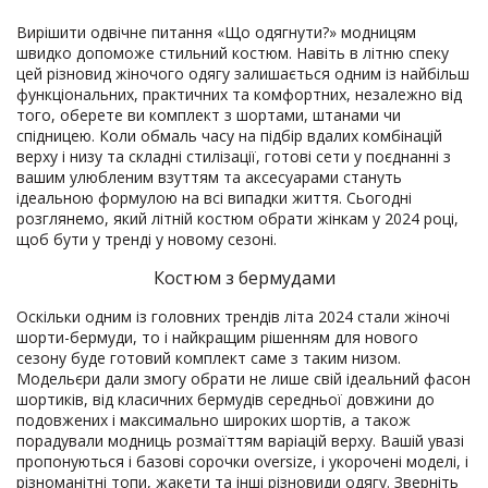
Вирішити одвічне питання «Що одягнути?» модницям
швидко допоможе стильний костюм. Навіть в літню спеку
цей різновид жіночого одягу залишається одним із найбільш
функціональних, практичних та комфортних, незалежно від
того, оберете ви комплект з шортами, штанами чи
спідницею. Коли обмаль часу на підбір вдалих комбінацій
верху і низу та складні стилізації, готові сети у поєднанні з
вашим улюбленим взуттям та аксесуарами стануть
ідеальною формулою на всі випадки життя. Сьогодні
розглянемо, який літній костюм обрати жінкам у 2024 році,
щоб бути у тренді у новому сезоні.
Костюм з бермудами
Оскільки одним із головних трендів літа 2024 стали жіночі
шорти-бермуди, то і найкращим рішенням для нового
сезону буде готовий комплект саме з таким низом.
Модельєри дали змогу обрати не лише свій ідеальний фасон
шортиків, від класичних бермудів середньої довжини до
подовжених і максимально широких шортів, а також
порадували модниць розмаїттям варіацій верху. Вашій увазі
пропонуються і базові сорочки oversize, і укорочені моделі, і
різноманітні топи, жакети та інші різновиди одягу. Зверніть