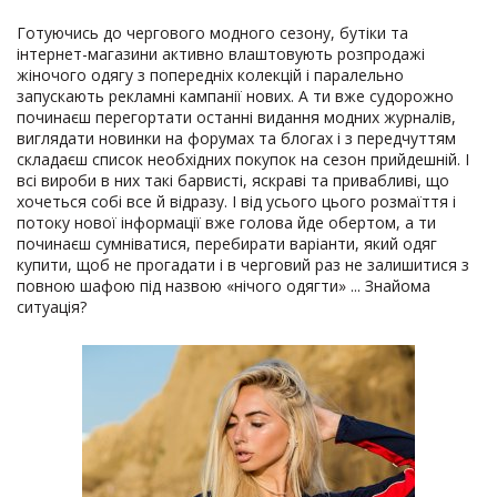
Готуючись до чергового модного сезону, бутіки та
інтернет-магазини активно влаштовують розпродажі
жіночого одягу з попередніх колекцій і паралельно
запускають рекламні кампанії нових. А ти вже судорожно
починаєш перегортати останні видання модних журналів,
виглядати новинки на форумах та блогах і з передчуттям
складаєш список необхідних покупок на сезон прийдешній. І
всі вироби в них такі барвисті, яскраві та привабливі, що
хочеться собі все й відразу. І від усього цього розмаїття і
потоку нової інформації вже голова йде обертом, а ти
починаєш сумніватися, перебирати варіанти, який одяг
купити, щоб не прогадати і в черговий раз не залишитися з
повною шафою під назвою «нічого одягти» ... Знайома
ситуація?