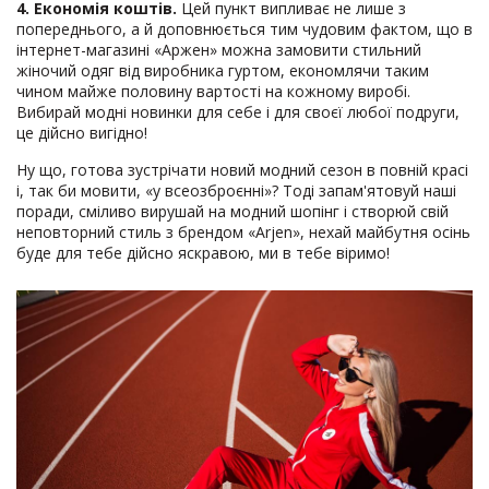
4. Економія коштів.
Цей пункт випливає не лише з
попереднього, а й доповнюється тим чудовим фактом, що в
інтернет-магазині «Аржен» можна замовити стильний
жіночий одяг від виробника гуртом, економлячи таким
чином майже половину вартості на кожному виробі.
Вибирай модні новинки для себе і для своєї любої подруги,
це дійсно вигідно!
Ну що, готова зустрічати новий модний сезон в повній красі
і, так би мовити, «у всеозброєнні»? Тоді запам'ятовуй наші
поради, сміливо вирушай на модний шопінг і створюй свій
неповторний стиль з брендом «Arjen», нехай майбутня осінь
буде для тебе дійсно яскравою, ми в тебе віримо!