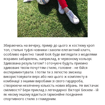
Збираючись на вечірку, примір до цього ж костюму кроп
топ, стильні туфлі-човники і захопи елегантний клатч,
особливо ефектно такий look буде виглядати з моделями
яскравих забарвлень, наприклад, в червоному кольорі.
Здивована результатом? І оточуючі будуть приємно
здивовані твоїм почуттям стилю, головне - не бійся
експериментувати. І потім ти з легкістю зможеш
використовувати верх або низ цього ж комплекту в
комбінації з іншими виробами зі свого гардероба,
створюючи незліченну кількість нових вбрань. Не вистачає
сміливості? Бери приклад з легендарної Вікторії Бекхем - їй
як нікому іншому вдається гармонійне поєднання
спортивного стилю з гламурним.