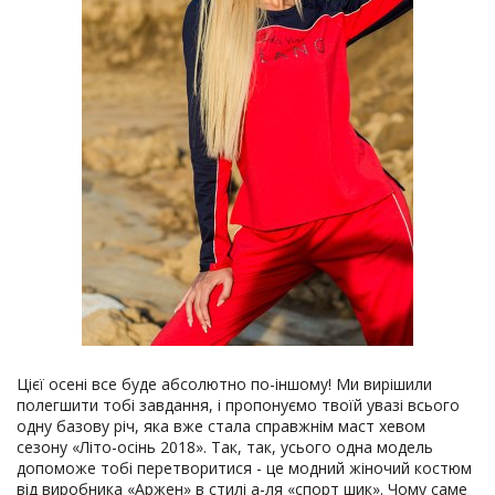
Цієї осені все буде абсолютно по-іншому! Ми вирішили
полегшити тобі завдання, і пропонуємо твоїй увазі всього
одну базову річ, яка вже стала справжнім маст хевом
сезону «Літо-осінь 2018». Так, так, усього одна модель
допоможе тобі перетворитися - це модний жіночий костюм
від виробника «Аржен» в стилі а-ля «спорт шик». Чому саме