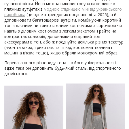
сучасної жінки. Його можна використовувати не лише в
пляжних аутфітах з
модною спідницею міні від українського
виробника
(це одне з трендових поєднань літа 2025), а й
доповнювати багатошарові аутфіти, комбінуючи короткий
топ з лляними чи трикотажними костюмами з сорочкою чи
навіть з діловим костюмом з легким жакетом. Грайте на
контрастах кольорів, доповнюючи яскравий топ
аксесуарами в тон, або ж поєднуйте декілька різних текстур
(льон та мікра, трикотаж та гіпюр, костюмна тканина і
машинна в’язка тощо), якщо обрали монохромний образ.
Перевага цього різновиду топа – в його універсальності,
адже така річ доповнить будь-який стиль, від спортивного
до міського.