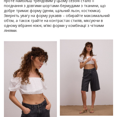
проте найбільш трендовим у цьому сезоні стало її
поєднання з довгими шортами-бермудами з тканини, що
добре тримає форму (денім, щільний льон, костюмка).
Зверніть увагу на форму рукавів – обирайте максимальний
об’єм, а також грайте на контрастах стилів, міксуючи в
одному вбранні ніжні, м’які форми у комбінації з чіткими
лініями.