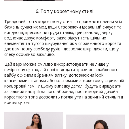
6. Топ у корсетному стилі
Трендовий топ у корсетному стилі – справжнє втілення усіх
бажань сучасних модниць! Створюючи ідеальний силует та
вигідно підкреслюючи груди і талію, цей різновид верху
водночас дарує комфорт, адже відсутність щільних
елементів та тугого шнурування як у справжнього корсета
дає вам повну свободу рухів і дозволяє шкірі дихати, що у
спеку особливо важливо.
Цей верх можна сміливо використовувати не лише у
вечірніх аутфітах, а й навіть додати трохи розслабленого
вайбу офісним вбранням влітку, доповнюючи look
класичними штанами або костюмами з жакетом у стриманій
кольоровій гамі. У цьому випадку деталі будуть вирішувати
загальний настрій вашого вбрання, проте модний дизайн
корсетного топа дозволить поглянути на звичний стиль під
новим кутом.