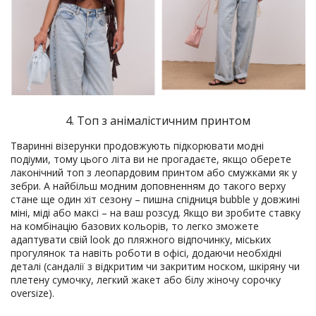
4. Топ з анімалістичним принтом
Тваринні візерунки продовжують підкорювати модні
подіуми, тому цього літа ви не прогадаєте, якщо оберете
лаконічний топ з леопардовим принтом або смужками як у
зебри. А найбільш модним доповненням до такого верху
стане ще один хіт сезону – пишна спідниця bubble у довжині
міні, міді або максі – на ваш розсуд. Якщо ви зробите ставку
на комбінацію базових кольорів, то легко зможете
адаптувати свій look до пляжного відпочинку, міських
прогулянок та навіть роботи в офісі, додаючи необхідні
деталі (сандалії з відкритим чи закритим носком, шкіряну чи
плетену сумочку, легкий жакет або білу жіночу сорочку
oversize).