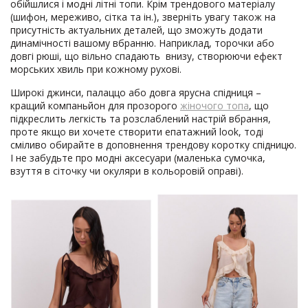
обійшлися і модні літні топи. Крім трендового матеріалу
(шифон, мереживо, сітка та ін.), зверніть увагу також на
присутність актуальних деталей, що зможуть додати
динамічності вашому вбранню. Наприклад, торочки або
довгі рюші, що вільно спадають внизу, створюючи ефект
морських хвиль при кожному рухові.
Широкі джинси, палаццо або довга ярусна спідниця –
кращий компаньйон для прозорого
жіночого топа
, що
підкреслить легкість та розслаблений настрій вбрання,
проте якщо ви хочете створити епатажний look, тоді
сміливо обирайте в доповнення трендову коротку спідницю.
І не забудьте про модні аксесуари (маленька сумочка,
взуття в сіточку чи окуляри в кольоровій оправі).