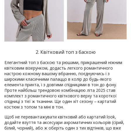
2. Квітковий топ з баскою
Елегантний топ з баскою та рюшами, прикрашений ніжним
квітковим візерунком, додасть легкого романтичного
настрою кожному вашому вбранню, поєднуючись і з
широкими класичними палаццо в колір до будь-якого
елемента принта, і з довгими спідницями в тон до фону.
Проте найбільш трендовою комбінацією літа 2025 став
комплект з романтичного квіткового верху та короткої
спідниці з тієї ж тканини. Ще один хіт сезону – картатий
костюм з топом та міні в тон.
Щоб не перевантажувати квітковий або картатий look,
додайте взуття та аксесуари ахроматичних кольорів (сірий,
білий, чорний), або ж оберіть один з тих відтінків, що вже