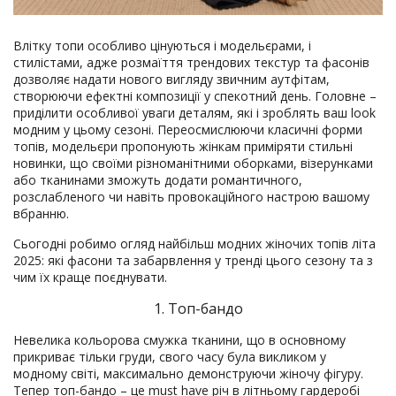
Влітку топи особливо цінуються і модельєрами, і
стилістами, адже розмаїття трендових текстур та фасонів
дозволяє надати нового вигляду звичним аутфітам,
створюючи ефектні композиції у спекотний день. Головне –
приділити особливої уваги деталям, які і зроблять ваш look
модним у цьому сезоні. Переосмислюючи класичні форми
топів, модельєри пропонують жінкам приміряти стильні
новинки, що своїми різноманітними оборками, візерунками
або тканинами зможуть додати романтичного,
розслабленого чи навіть провокаційного настрою вашому
вбранню.
Сьогодні робимо огляд найбільш модних жіночих топів літа
2025: які фасони та забарвлення у тренді цього сезону та з
чим їх краще поєднувати.
1. Топ-бандо
Невелика кольорова смужка тканини, що в основному
прикриває тільки груди, свого часу була викликом у
модному світі, максимально демонструючи жіночу фігуру.
Тепер топ-бандо – це must have річ в літньому гардеробі