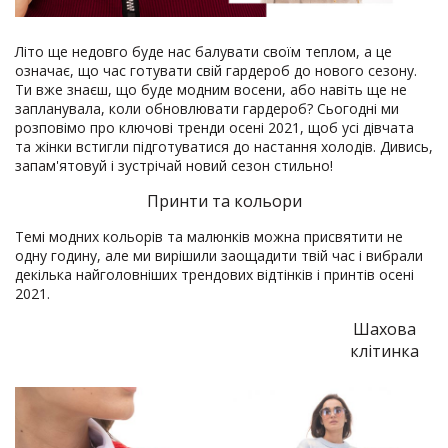
Літо ще недовго буде нас балувати своїм теплом, а це
означає, що час готувати свій гардероб до нового сезону.
Ти вже знаєш, що буде модним восени, або навіть ще не
запланувала, коли обновлювати гардероб? Сьогодні ми
розповімо про ключові тренди осені 2021, щоб усі дівчата
та жінки встигли підготуватися до настання холодів. Дивись,
запам'ятовуй і зустрічай новий сезон стильно!
Принти та кольори
Темі модних кольорів та малюнків можна присвятити не
одну годину, але ми вирішили заощадити твій час і вибрали
декілька найголовніших трендових відтінків і принтів осені
2021.
Шахова
клітинка