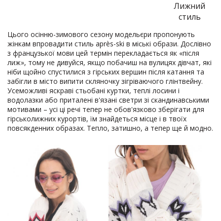
Лижний
стиль
Цього осінню-зимового сезону модельєри пропонують
жінкам впровадити стиль après-ski в міські образи. Дослівно
з французької мови цей термін перекладається як «після
лиж», тому не дивуйся, якщо побачиш на вулицях дівчат, які
ніби щойно спустилися з гірських вершин після катання та
забігли в місто випити скляночку зігріваючого глінтвейну.
Усеможливі яскраві стьобані куртки, теплі лосини і
водолазки або приталені в'язані светри зі скандинавськими
мотивами – усі ці речі тепер не обов'язково зберігати для
гірськолижних курортів, їм знайдеться місце і в твоїх
повсякденних образах. Тепло, затишно, а тепер ще й модно.