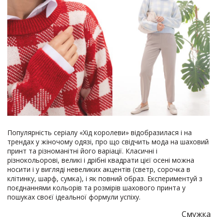
Популярність серіалу «Хід королеви» відобразилася і на
трендах у жіночому одязі, про що свідчить мода на шаховий
принт та різноманітні його варіації. Класичні і
різнокольорові, великі і дрібні квадрати цієї осені можна
носити і у вигляді невеликих акцентів (светр, сорочка в
клітинку, шарф, сумка), і як повний образ. Експериментуй з
поєднаннями кольорів та розмірів шахового принта у
пошуках своєї ідеальної формули успіху.
Смужка