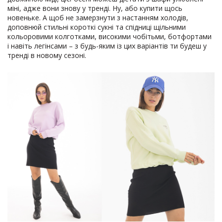
міні, адже вони знову у тренді. Ну, або купити щось
новеньке. А щоб не замерзнути з настанням холодів,
доповнюй стильні короткі сукні та спідниці щільними
кольоровими колготками, високими чобітьми, ботфортами
і навіть легінсами – з будь-яким із цих варіантів ти будеш у
тренді в новому сезоні.