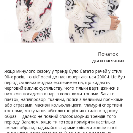
Початок
двохтисячних
Якщо минулого сезону у тренді було багато речей у стилі
90-х років, то цієї осені до нас повертаються 2000-і. Це був
період сміливих модних експериментів, що кидають
черговий виклик суспільству. Чого тільки варті джинси з
низькою посадкою в парі з короткими топами. Багато
паєток, напівпрозорі тканини, пояси з великими пряжками
або стразами, масивні кольє-ланцюги, гламурні спортивні
костюми, міксування абсолютно різних стилів в одному
образі – далеко не повний список модних трендів того
періоду. Загалом, якщо ти готова приміряти настільки
сміливі образи, надихайся старими кліпами зовсім юної