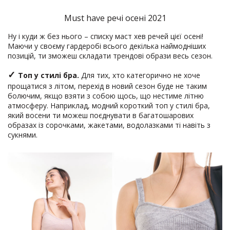
Must have речі осені 2021
Ну і куди ж без нього – списку маст хев речей цієї осені!
Маючи у своєму гардеробі всього декілька наймодніших
позицій, ти зможеш складати трендові образи весь сезон.
✓
Топ у стилі бра.
Для тих, хто категорично не хоче
прощатися з літом, перехід в новий сезон буде не таким
болючим, якщо взяти з собою щось, що нестиме літню
атмосферу. Наприклад, модний короткий топ у стилі бра,
який восени ти можеш поєднувати в багатошарових
образах із сорочками, жакетами, водолазками ті навіть з
сукнями.