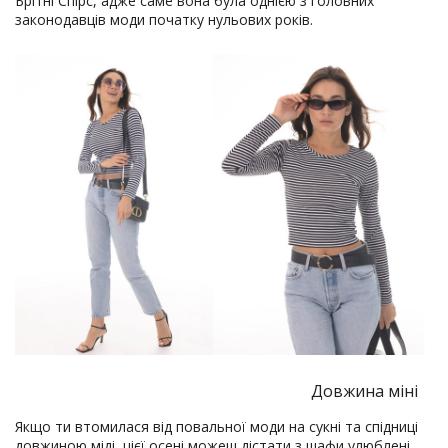
Брітні Спірс, адже саме вона була однією з головних
законодавців моди початку нульових років.
Довжина міні
Якщо ти втомилася від повальної моди на сукні та спідниці
довжиною міді, цієї осені можеш дістати з шафи улюблені