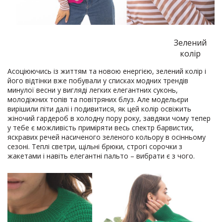
Зелений
колір
Асоціюючись із життям та новою енергією, зелений колір і
його відтінки вже побували у списках модних трендів
минулої весни у вигляді легких елегантних суконь,
молодіжних топів та повітряних блуз. Але модельєри
вирішили піти далі і подивитися, як цей колір освіжить
жіночий гардероб в холодну пору року, завдяки чому тепер
у тебе є можливість приміряти весь спектр барвистих,
яскравих речей насиченого зеленого кольору в осінньому
сезоні. Теплі светри, щільні брюки, строгі сорочки з
жакетами і навіть елегантні пальто – вибрати є з чого.