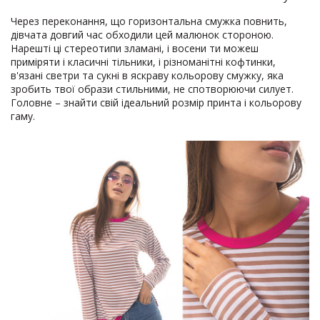
Через переконання, що горизонтальна смужка повнить,
дівчата довгий час обходили цей малюнок стороною.
Нарешті ці стереотипи зламані, і восени ти можеш
приміряти і класичні тільники, і різноманітні кофтинки,
в'язані светри та сукні в яскраву кольорову смужку, яка
зробить твої образи стильними, не спотворюючи силует.
Головне – знайти свій ідеальний розмір принта і кольорову
гаму.