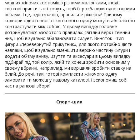
модних жіночих костюмів з різними малюнками, іноді
квіткові принти так і хочуть, щоб їх розбавили однотонними
речами. І це, однозначно, правильне рішення! Причому
кольори однотонного і квіткового одягу можуть абсолютно
контрастувати між собою. У цьому випадку головне
дотримуватися «золотого правила»: світлий верх і темний
низ, щоб візуально збалансувати силует. Виняток - тип
фігури «перевернутий трикутник», для якого потрібно діяти
навпаки, щоб візуально зменшити верхню частину фігури і
додати об’єму внизу. Взуття та аксесуари в цьому випадку
підбирай під той колір, який ти хочеш зробити основним у
своєму вбранні, наприклад, ми вирішили зробити ставку на
білий. До речі, такі готові комплекти жіночого одягу
замовити ти можеш у нашому каталозі, і зекономиш собі
час на ранкові збори!
Спорт-шик