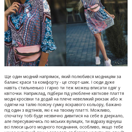
Ще один модний напрямок, який полюбився модницям за
баланс краси та комфорту - це спорт-шик. І сюди дуже
навіть стильненько і гарно ти теж можеш вписати одяг у
квіточки. Наприклад, підбери під улюблене квіткове плаття
модні кросівки та додай на плече невеликий рюкзак або ж
одягни на талію поясну сумку яскравого кольору, бажано
під один з відтінків, які є на твоєму платті. Можливо,
спочатку тобі буде незвично дивитися на себе в дзеркало,
але пересуваючись по міських вулицях, ти відразу відчуєш
всі плюси цього модного поєднання, особливо, якщо тебе