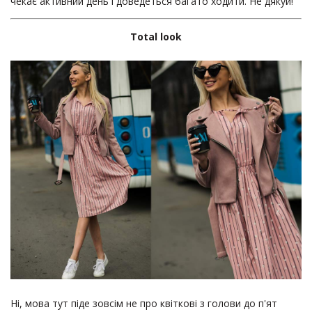
чекає активний день і доведеться багато ходити. Не дякуй!
Total
look
Ні, мова тут піде зовсім не про квіткові з голови до п'ят