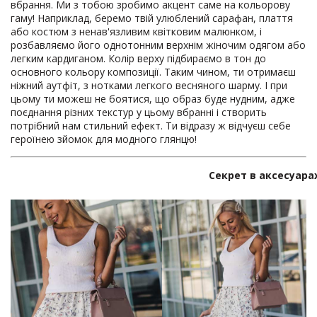
вбрання. Ми з тобою зробимо акцент саме на кольорову
гаму! Наприклад, беремо твій улюблений сарафан, плаття
або костюм з ненав'язливим квітковим малюнком, і
розбавляємо його однотонним верхнім жіночим одягом або
легким кардиганом. Колір верху підбираємо в тон до
основного кольору композиції. Таким чином, ти отримаєш
ніжний аутфіт, з нотками легкого весняного шарму. І при
цьому ти можеш не боятися, що образ буде нудним, адже
поєднання різних текстур у цьому вбранні і створить
потрібний нам стильний ефект. Ти відразу ж відчуєш себе
героїнею зйомок для модного глянцю!
Секрет
в
аксесуара