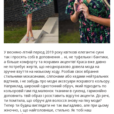
У весняно-літній період 2019 року квіткові елегантні сукні
так і просять собі в доповнення ... ні, не туфельки і бантики,
а більше комфорту та яскравих акцентів! Краса вже давно
не потребує жертв, що неодноразово довела мода на
зручне взуття на низькому ходу. Розбав своє вбрання
стильними мокасинами, сліпонами або кедами нейтральних
відтінків, і не забудь про модні аксесуари яскравого кольору.
Наприклад, широкий однотонний обруч, який підходить по
кольоровій гамі під малюнок тканини в сукенці, гармонійно
доповнить твій образ і розставить відсутні акценти. До речі,
ти помітила, що обручі для волосся знову на піку моди?
Тепер ти будеш виглядати не так выгадливо, але при цьому
жіночно, і, що найголовніше, стильно. Як тобі наш