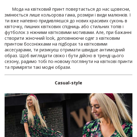
Мода на квітковий принт повертається до нас щовесни,
змінюється лише кольорова гама, розміри і види малюнків. І
ти вже напевно придивляєшся до нових красивих суконь в
квіточку, пишних квіткових спідниць або стильних топів і
футболок з ніжними квітковими мотивами. Але, при бажанні
створити жіночний look, доповнюючи одяг з квітковим
принтом босоніжками на підборах та квітковими
аксесуарами, ти ризикуєш отримати швидше антимодний
образ. Щоб виглядати свіжо і бути дійсно в тренді цього
сезону, радимо тобі по-новому поглянути на квіткові принти
та приміряти такі модні образи.
Casual
-
style