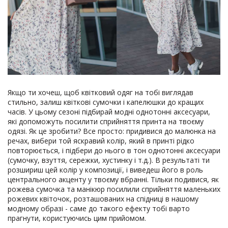
Якщо ти хочеш, щоб квітковий одяг на тобі виглядав
стильно, залиш квіткові сумочки і капелюшки до кращих
часів. У цьому сезоні підбирай модні однотонні аксесуари,
які допоможуть посилити сприйняття принта на твоєму
одязі. Як це зробити? Все просто: придивися до малюнка на
речах, вибери той яскравий колір, який в принті рідко
повторюється, і підбери до нього в тон однотонні аксесуари
(сумочку, взуття, сережки, хустинку і т.д.). В результаті ти
розшириш цей колір у композиції, і виведеш його в роль
центрального акценту у твоєму вбранні. Тільки подивися, як
рожева сумочка та манікюр посилили сприйняття маленьких
рожевих квіточок, розташованих на спідниці в нашому
модному образі - саме до такого ефекту тобі варто
прагнути, користуючись цим прийомом.