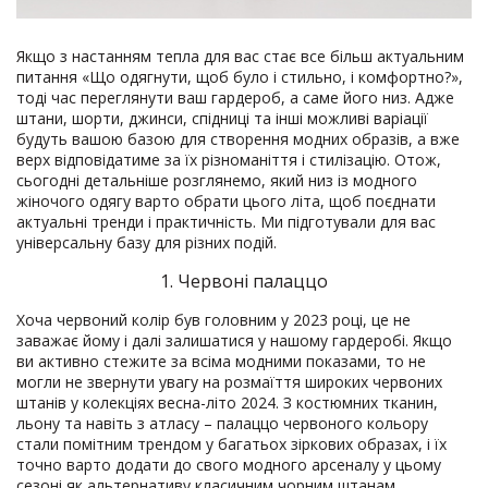
Якщо з настанням тепла для вас стає все більш актуальним
питання «Що одягнути, щоб було і стильно, і комфортно?»,
тоді час переглянути ваш гардероб, а саме його низ. Адже
штани, шорти, джинси, спідниці та інші можливі варіації
будуть вашою базою для створення модних образів, а вже
верх відповідатиме за їх різноманіття і стилізацію. Отож,
сьогодні детальніше розглянемо, який низ із модного
жіночого одягу варто обрати цього літа, щоб поєднати
актуальні тренди і практичність. Ми підготували для вас
універсальну базу для різних подій.
1. Червоні палаццо
Хоча червоний колір був головним у 2023 році, це не
заважає йому і далі залишатися у нашому гардеробі. Якщо
ви активно стежите за всіма модними показами, то не
могли не звернути увагу на розмаїття широких червоних
штанів у колекціях весна-літо 2024. З костюмних тканин,
льону та навіть з атласу – палаццо червоного кольору
стали помітним трендом у багатьох зіркових образах, і їх
точно варто додати до свого модного арсеналу у цьому
сезоні як альтернативу класичним чорним штанам.