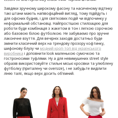
Завдяки зручному широкому фасону та насиченому відтінку
такі штани мають напівофіційний вигляд, тому підійдуть і
для офісних буднів, і для святкових подій чи відпочинку у
неформальній обстановці. Найпростішою стилізацією для
роботи буде комбінація з жакетом в тон і легкою сорочкою
або базовою білою футболкою. Не забуваємо про зручне
лаконічне взуття. Для вечірніх заходів достатньо буде
змінити класичний верх на трендову прозору кофтинку,
шифонову блузу чи
модний кроп-топ від українського
виробника
і доповнити look маленькою сумочкою та
гостроносими туфлями. Ну а для невимушених street style
образів використовуйте стильні міські кросівки та улюблену
футболку (приталену чи oversize), і не забудьте виділити
лінію талії, якщо верх досить об’ємний.