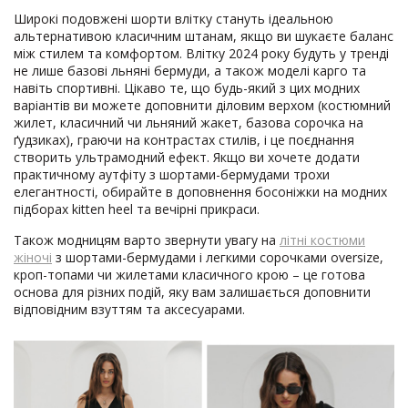
Широкі подовжені шорти влітку стануть ідеальною
альтернативою класичним штанам, якщо ви шукаєте баланс
між стилем та комфортом. Влітку 2024 року будуть у тренді
не лише базові льняні бермуди, а також моделі карго та
навіть спортивні. Цікаво те, що будь-який з цих модних
варіантів ви можете доповнити діловим верхом (костюмний
жилет, класичний чи льняний жакет, базова сорочка на
ґудзиках), граючи на контрастах стилів, і це поєднання
створить ультрамодний ефект. Якщо ви хочете додати
практичному аутфіту з шортами-бермудами трохи
елегантності, обирайте в доповнення босоніжки на модних
підборах kitten heel та вечірні прикраси.
Також модницям варто звернути увагу на
літні костюми
жіночі
з шортами-бермудами і легкими сорочками oversize,
кроп-топами чи жилетами класичного крою – це готова
основа для різних подій, яку вам залишається доповнити
відповідним взуттям та аксесуарами.