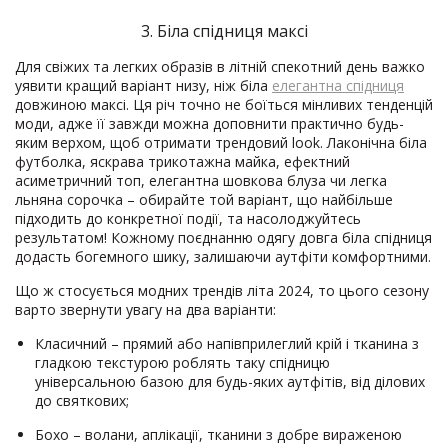
3. Біла спідниця максі
Для свіжих та легких образів в літній спекотний день важко
уявити кращий варіант низу, ніж біла
елегантна спідниця
довжиною максі. Ця річ точно не боїться мінливих тенденцій
моди, адже її завжди можна доповнити практично будь-
яким верхом, щоб отримати трендовий look. Лаконічна біла
футболка, яскрава трикотажна майка, ефектний
асиметричний топ, елегантна шовкова блуза чи легка
льняна сорочка – обирайте той варіант, що найбільше
підходить до конкретної події, та насолоджуйтесь
результатом! Кожному поєднанню одягу довга біла спідниця
додасть богемного шику, залишаючи аутфіти комфортними.
Що ж стосується модних трендів літа 2024, то цього сезону
варто звернути увагу на два варіанти:
Класичний – прямий або напівприлеглий крій і тканина з
гладкою текстурою роблять таку спідницю
універсальною базою для будь-яких аутфітів, від ділових
до святкових;
Бохо – волани, аплікації, тканини з добре вираженою