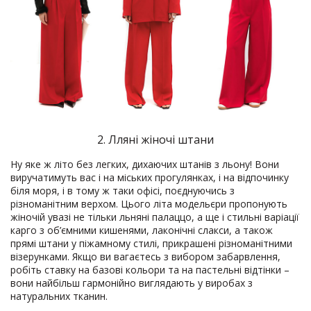
2. Лляні жіночі штани
Ну яке ж літо без легких, дихаючих штанів з льону! Вони
виручатимуть вас і на міських прогулянках, і на відпочинку
біля моря, і в тому ж таки офісі, поєднуючись з
різноманітним верхом. Цього літа модельєри пропонують
жіночій увазі не тільки льняні палаццо, а ще і стильні варіації
карго з об’ємними кишенями, лаконічні слакси, а також
прямі штани у піжамному стилі, прикрашені різноманітними
візерунками. Якщо ви вагаєтесь з вибором забарвлення,
робіть ставку на базові кольори та на пастельні відтінки –
вони найбільш гармонійно виглядають у виробах з
натуральних тканин.