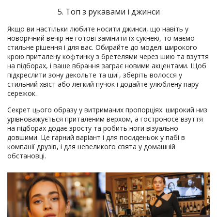
5. Топ з рукавами і джинси
Якщо ви настільки любите носити джинси, що навіть у
новорічний вечір не готові замінити їх сукнею, то маємо
стильне рішення і для вас. Обирайте до моделі широкого
крою приталену кофтинку з бретелями через шию та взуття
на підборах, і ваше вбрання заграє новими акцентами. Щоб
підкреслити зону декольте та шиї, зберіть волосся у
стильний хвіст або легкий пучок і додайте улюблену пару
сережок.
Секрет цього образу у витриманих пропорціях: широкий низ
урівноважується приталеним верхом, а гостроносе взуття
на підборах додає зросту та робить ноги візуально
довшими. Це гарний варіант і для посиденьок у пабі в
компанії друзів, і для невеликого свята у домашній
обстановці.