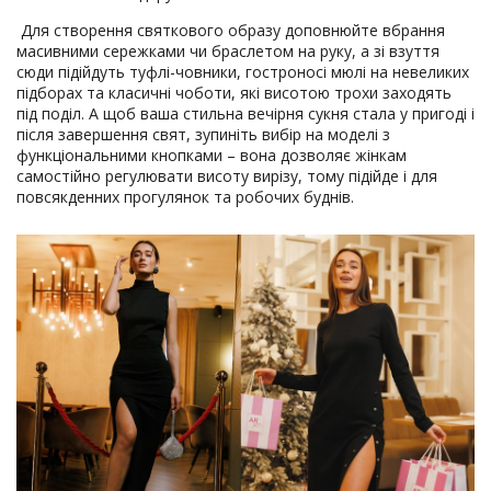
Для створення святкового образу доповнюйте вбрання
масивними сережками чи браслетом на руку, а зі взуття
сюди підійдуть туфлі-човники, гостроносі мюлі на невеликих
підборах та класичні чоботи, які висотою трохи заходять
під поділ. А щоб ваша стильна вечірня сукня стала у пригоді і
після завершення свят, зупиніть вибір на моделі з
функціональними кнопками – вона дозволяє жінкам
самостійно регулювати висоту вирізу, тому підійде і для
повсякденних прогулянок та робочих буднів.