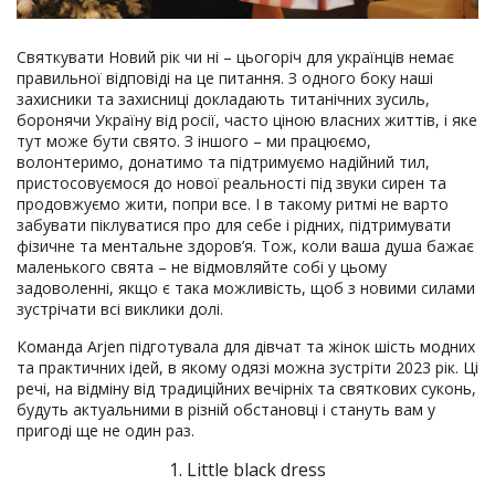
Святкувати Новий рік чи ні – цьогоріч для українців немає
правильної відповіді на це питання. З одного боку наші
захисники та захисниці докладають титанічних зусиль,
боронячи Україну від росії, часто ціною власних життів, і яке
тут може бути свято. З іншого – ми працюємо,
волонтеримо, донатимо та підтримуємо надійний тил,
пристосовуємося до нової реальності під звуки сирен та
продовжуємо жити, попри все. І в такому ритмі не варто
забувати піклуватися про для себе і рідних, підтримувати
фізичне та ментальне здоров’я. Тож, коли ваша душа бажає
маленького свята – не відмовляйте собі у цьому
задоволенні, якщо є така можливість, щоб з новими силами
зустрічати всі виклики долі.
Команда Arjen підготувала для дівчат та жінок шість модних
та практичних ідей, в якому одязі можна зустріти 2023 рік. Ці
речі, на відміну від традиційних вечірніх та святкових суконь,
будуть актуальними в різній обстановці і стануть вам у
пригоді ще не один раз.
1. Little black dress