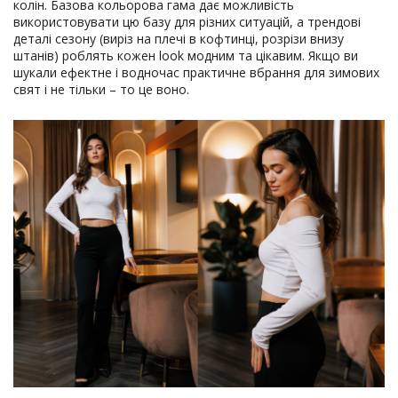
колін. Базова кольорова гама дає можливість
використовувати цю базу для різних ситуацій, а трендові
деталі сезону (виріз на плечі в кофтинці, розрізи внизу
штанів) роблять кожен look модним та цікавим. Якщо ви
шукали ефектне і водночас практичне вбрання для зимових
свят і не тільки – то це воно.