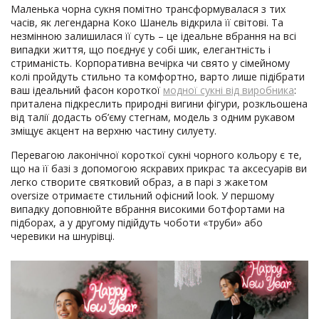
Маленька чорна сукня помітно трансформувалася з тих
часів, як легендарна Коко Шанель відкрила її світові. Та
незмінною залишилася її суть – це ідеальне вбрання на всі
випадки життя, що поєднує у собі шик, елегантність і
стриманість. Корпоративна вечірка чи свято у сімейному
колі пройдуть стильно та комфортно, варто лише підібрати
ваш ідеальний фасон короткої
модної сукні від виробника
:
приталена підкреслить природні вигини фігури, розкльошена
від талії додасть об’єму стегнам, модель з одним рукавом
зміщує акцент на верхню частину силуету.
Перевагою лаконічної короткої сукні чорного кольору є те,
що на її базі з допомогою яскравих прикрас та аксесуарів ви
легко створите святковий образ, а в парі з жакетом
oversize отримаєте стильний офісний look. У першому
випадку доповнюйте вбрання високими ботфортами на
підборах, а у другому підійдуть чоботи «труби» або
черевики на шнурівці.