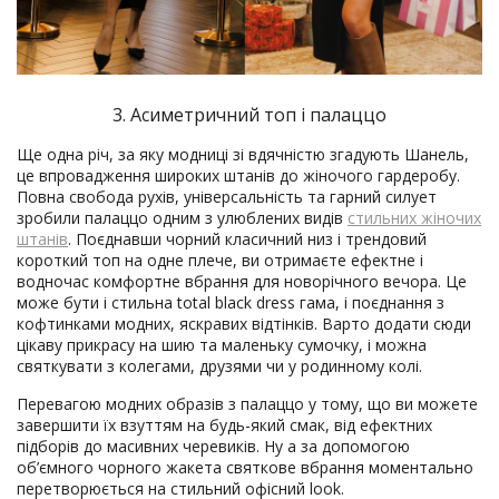
3. Асиметричний топ і палаццо
Ще одна річ, за яку модниці зі вдячністю згадують Шанель,
це впровадження широких штанів до жіночого гардеробу.
Повна свобода рухів, універсальність та гарний силует
зробили палаццо одним з улюблених видів
стильних жіночих
штанів
. Поєднавши чорний класичний низ і трендовий
короткий топ на одне плече, ви отримаєте ефектне і
водночас комфортне вбрання для новорічного вечора. Це
може бути і стильна total black dress гама, і поєднання з
кофтинками модних, яскравих відтінків. Варто додати сюди
цікаву прикрасу на шию та маленьку сумочку, і можна
святкувати з колегами, друзями чи у родинному колі.
Перевагою модних образів з палаццо у тому, що ви можете
завершити їх взуттям на будь-який смак, від ефектних
підборів до масивних черевиків. Ну а за допомогою
об’ємного чорного жакета святкове вбрання моментально
перетворюється на стильний офісний look.