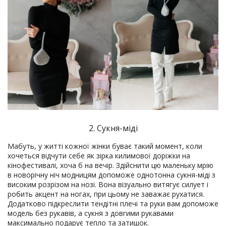
2. Сукня-міді
Мабуть, у житті кожної жінки буває такий момент, коли
хочеться відчути себе як зірка килимової доріжки на
кінофестивалі, хоча б на вечір. Здійснити цю маленьку мрію
в новорічну ніч модницям допоможе однотонна сукня-міді з
високим розрізом на нозі. Вона візуально витягує силует і
робить акцент на ногах, при цьому не заважає рухатися.
Додатково підкреслити тендітні плечі та руки вам допоможе
модель без рукавів, а сукня з довгими рукавами
максимально подарує тепло та затишок.