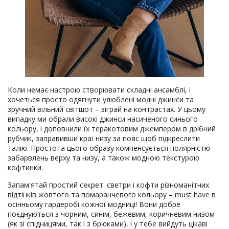
Коли немає настрою створювати складні ансамблі, і
хочеться просто одягнути улюблені модні джинси та
зручний вільний світшот – зіграй на контрастах. У цьому
випадку ми обрали високі джинси насиченого синього
кольору, і доповнили їх теракотовим джемпером в дрібний
рубчик, заправивши краї низу за пояс щоб підкреслити
талію. Простота цього образу компенсується полярністю
забарвлень верху та низу, а також модною текстурою
кофтинки.
Запам'ятай простий секрет: светри і кофти різноманітних
відтінків жовтого та помаранчевого кольору – must have в
осінньому гардеробі кожної модниці! Вони добре
поєднуються з чорним, синім, бежевим, коричневим низом
(як зі спідницями, так і з брюками), і у тебе вийдуть цікаві