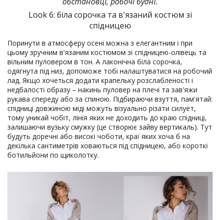
обстановці, робочі будні.
Look 6: біла сорочка та в'язаний костюм зі
спідницею
Поринути в атмосферу осені можна з елегантним і при
цьому зручним в'язаним костюмом зі спідницею-олівець та
вільним пуловером в тон. А лаконічна біла сорочка,
одягнута під низ, допоможе тобі налаштуватися на робочий
лад. Якщо хочеться додати крапельку розслабленості і
недбалості образу – накинь пуловер на плечі та зав'яжи
рукава спереду або за спиною. Підбираючи взуття, пам'ятай:
спідниці довжиною міді можуть візуально різати силует,
тому уникай чобіт, лінія яких не доходить до краю спідниці,
залишаючи вузьку смужку (це створює зайву вертикаль). Тут
будуть доречні або високі чоботи, краї яких хоча б на
декілька сантиметрів ховаються під спідницею, або короткі
ботильйони по щиколотку.