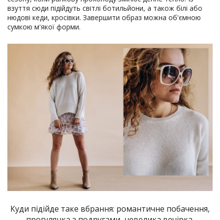
взуття сюди підійдуть світлі ботильйони, а також білі або
нюдові кеди, кросівки. Завершити образ можна об'ємною
сумкою м'якої форми.
Куди підійде таке вбрання: романтичне побачення,
прогулянка з подругами, невелика вечірка.