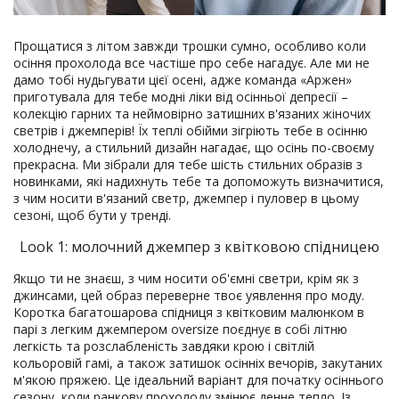
Прощатися з літом завжди трошки сумно, особливо коли
осіння прохолода все частіше про себе нагадує. Але ми не
дамо тобі нудьгувати цієї осені, адже команда «Аржен»
приготувала для тебе модні ліки від осінньої депресії –
колекцію гарних та неймовірно затишних в'язаних жіночих
светрів і джемперів! Їх теплі обійми зігріють тебе в осінню
холоднечу, а стильний дизайн нагадає, що осінь по-своєму
прекрасна. Ми зібрали для тебе шість стильних образів з
новинками, які надихнуть тебе та допоможуть визначитися,
з чим носити в'язаний светр, джемпер і пуловер в цьому
сезоні, щоб бути у тренді.
Look 1: молочний джемпер з квітковою спідницею
Якщо ти не знаєш, з чим носити об'ємні светри, крім як з
джинсами, цей образ переверне твоє уявлення про моду.
Коротка багатошарова спідниця з квітковим малюнком в
парі з легким джемпером oversize поєднує в собі літню
легкість та розслабленість завдяки крою і світлій
кольоровій гамі, а також затишок осінніх вечорів, закутаних
м'якою пряжею. Це ідеальний варіант для початку осіннього
сезону, коли ранкову прохолоду змінює денне тепло. Із