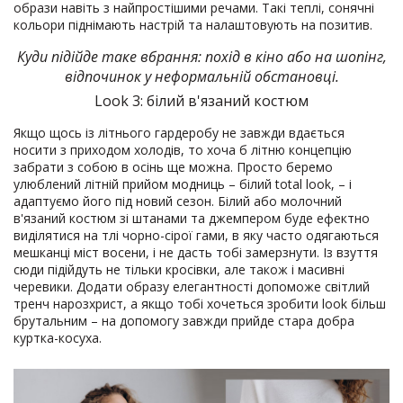
образи навіть з найпростішими речами. Такі теплі, сонячні
кольори піднімають настрій та налаштовують на позитив.
Куди підійде таке вбрання: похід в кіно або на шопінг,
відпочинок у неформальній обстановці.
Look 3: білий в'язаний костюм
Якщо щось із літнього гардеробу не завжди вдається
носити з приходом холодів, то хоча б літню концепцію
забрати з собою в осінь ще можна. Просто беремо
улюблений літній прийом модниць – білий total look, – і
адаптуємо його під новий сезон. Білий або молочний
в'язаний костюм зі штанами та джемпером буде ефектно
виділятися на тлі чорно-сірої гами, в яку часто одягаються
мешканці міст восени, і не дасть тобі замерзнути. Із взуття
сюди підійдуть не тільки кросівки, але також і масивні
черевики. Додати образу елегантності допоможе світлий
тренч нарозхрист, а якщо тобі хочеться зробити look більш
брутальним – на допомогу завжди прийде стара добра
куртка-косуха.