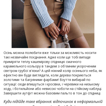
Осінь можна полюбити вже тільки за можливість носити
такі незвичайні поєднання. Адже коли ще тобі випаде
приміряти теплу кашемірову спідницю смачного
карамельного кольору в тандемі з об'ємним укороченим
светром грубої в'язки? А цей ніжний колір осіннього неба, як
ефектно він буде виглядати, коли дерева покриються
золотими та багряними фарбами! Взуття вибирай по
ситуації: сюди впишуться і кросівки, і черевики на низькому
ходу, і ботильйони або невисокі чоботи на стійкому каблуці.
Завершити аутфіт можна базовим пальто в тон до спідниці.
Куди підійде таке вбрання: відпочинок в неформальній