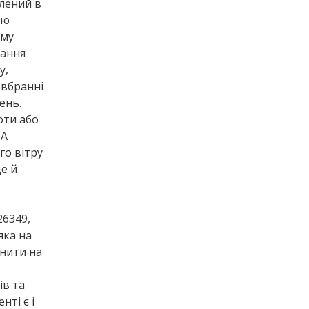
лений в
юю
ому
нання
у,
у вбранні
ень.
оти або
 А
го вітру
е й
26349,
яка на
інити на
ів та
нті є і