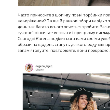
Часто приносите з шопінгу повні торбинки пок
невирішеним? Та ще й ранкові збори нерідко з
день так багато всього хочеться зробити. Засн
сучасної жінки все встигати і при цьому вигляд
Сьогодні Євгена поділиться з вами своїми улю
образи на щодень стануть деякого роду «шпар
запам'ятовуйте, повторюйте, вони прекрасно 