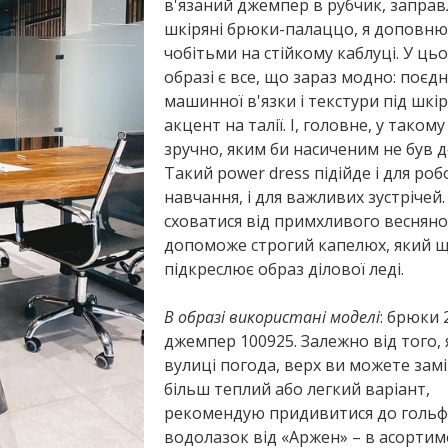
в'язаний джемпер в рубчик, заправ
шкіряні брюки-палаццо, я доповн
чобітьми на стійкому каблуці. У ць
образі є все, що зараз модно: поєд
машинної в'язки і текстури під шкір
акцент на талії. І, головне, у таком
зручно, яким би насиченим не був д
Такий power dress підійде і для роб
навчання, і для важливих зустрічей.
сховатися від примхливого весняно
допоможе строгий капелюх, який щ
підкреслює образ ділової леді.
В образі використані моделі
: брюки 
джемпер 100925. Залежно від того, 
вулиці погода, верх ви можете зам
більш теплий або легкий варіант,
рекомендую придивитися до гольф
водолазок від «Аржен» – в асортиме