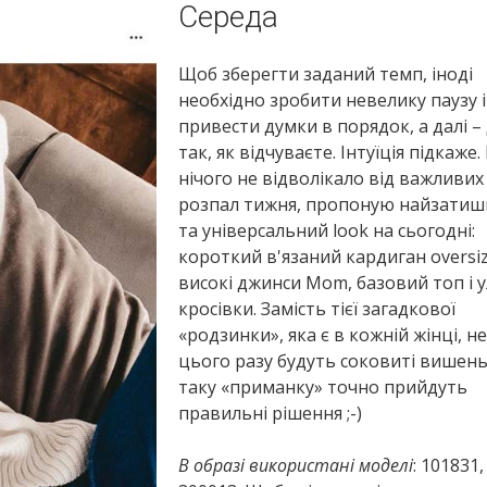
Середа
Щоб зберегти заданий темп, іноді
необхідно зробити невелику паузу і
привести думки в порядок, а далі –
так, як відчуваєте. Інтуїція підкаже
нічого не відволікало від важливих
розпал тижня, пропоную найзати
та універсальний look на сьогодні:
короткий в'язаний кардиган oversiz
високі джинси Mom, базовий топ і 
кросівки. Замість тієї загадкової
«родзинки», яка є в кожній жінці, н
цього разу будуть соковиті вишень
таку «приманку» точно прийдуть
правильні рішення ;-)
В образі використані моделі
: 101831