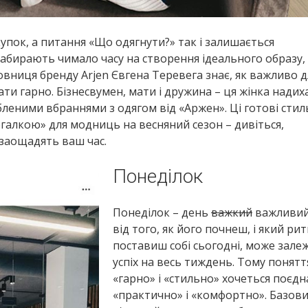
упок, а питання «Що одягнути?» так і залишається
абирають чимало часу на створення ідеального образу, 
овниця бренду Arjen Євгена Теревега знає, як важливо д
ати гарно. Бізнесвумен, мати і дружина – ця жінка надиха
бленими вбраннями з одягом від «Аржен». Ці готові стил
галкою» для модниць на весняний сезон – дивіться,
заощадять ваш час.
Понеділок
Понеділок – день
важкий
важливий
від того, як його почнеш, і який ри
поставиш собі сьогодні, може зале
успіх на весь тиждень. Тому понятт
«гарно» і «стильно» хочеться поєдн
«практично» і «комфортно». Базов