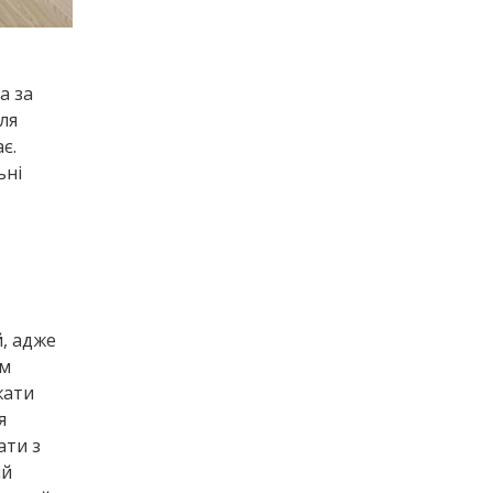
а за
ля
є.
ьні
, адже
тм
жати
я
ати з
ий