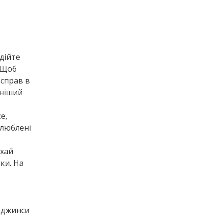
 дійте
. Щоб
 справ в
шніший
e,
улюблені
ехай
ки. На
, джинси