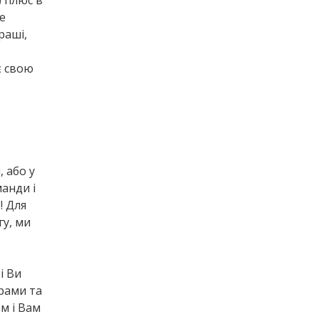
) плюс в
е
раші,
є свою
 або у
манди і
! Для
гу, ми
і Ви
рами та
м і Вам