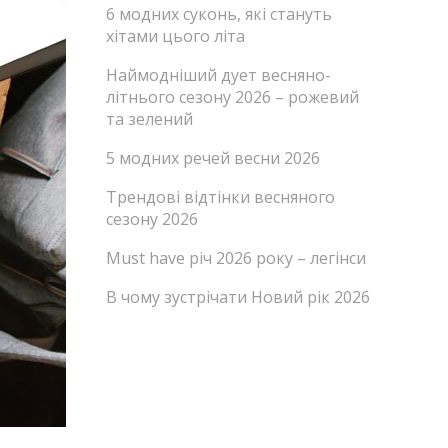
6 модних суконь, які стануть
хітами цього літа
Наймодніший дует весняно-
літнього сезону 2026 – рожевий
та зелений
5 модних речей весни 2026
Трендові відтінки весняного
сезону 2026
Must have річ 2026 року – легінси
В чому зустрічати Новий рік 2026