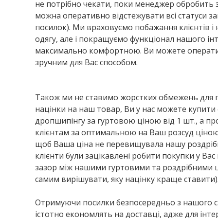
не потрібно чекати, поки менеджер обробить за
можна оперативно відстежувати всі статуси з
посилок). Ми враховуємо побажання клієнтів 
одягу, але і покращуємо функціонал нашого ін
максимально комфортною. Ви можете оператив
зручним для Вас способом.
Також ми не ставимо жорстких обмежень для 
націнки на наш товар, Ви у нас можете купити 
дропшипінгу за гуртовою ціною від 1 шт., а пр
клієнтам за оптимальною на Ваш розсуд ціно
щоб Ваша ціна не перевищувала нашу роздрібн
клієнти були зацікавлені робити покупки у Вас
зазор між нашими гуртовими та роздрібними 
самим вирішувати, яку націнку краще ставити)
Отримуючи посилки безпосередньо з нашого ск
істотно економлять на доставці, адже для інт