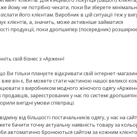
егмент клієнтів. Для кінцевого покупця (Вашого клієнта
же йому не потрібно чекати, поки Ви зберете мінімальн
іслати його клієнтам. Виробник в цій ситуації теж у виг
шук клієнтів, а, значить, може активніше займатися
сті продукції, поки дропшипер (посередник) розширю
ніть свій бізнес з «Аржен»!
о Ви тільки плануєте відкривати свій інтернет-магазин,
 вже він є, Ви можете стати частиною нашої великої ко
ацювати з виробником модного жіночого одягу «Аржен»
х продавців, зареєстрованих у нас по системі дропшипін
орили вигідні умови співпраці.
відміну від більшості постачальників одягу, у нас на сайт
ете бачити точну актуальну наявність товару за кольо
оби автоматично бронюються сайтом за кожним клієнто