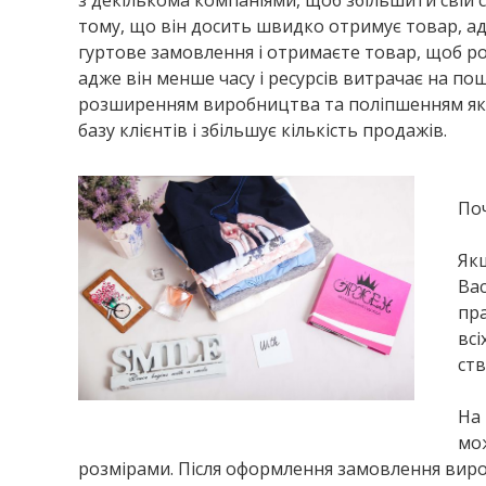
з декількома компаніями, щоб збільшити свій с
тому, що він досить швидко отримує товар, ад
гуртове замовлення і отримаєте товар, щоб роз
адже він менше часу і ресурсів витрачає на по
розширенням виробництва та поліпшенням яко
базу клієнтів і збільшує кількість продажів.
Поч
Якщ
Вас
пр
всі
ств
На 
мож
розмірами. Після оформлення замовлення вир