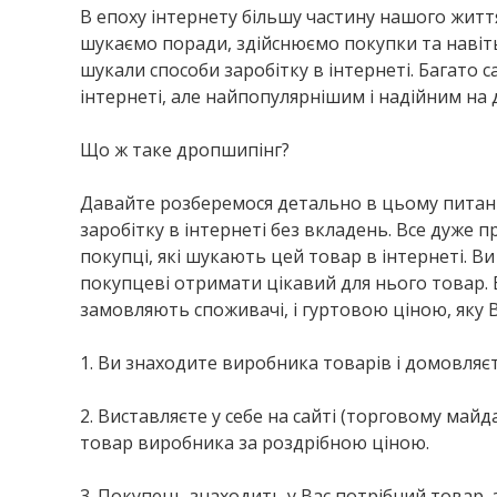
В епоху інтернету більшу частину нашого житт
шукаємо поради, здійснюємо покупки та навіт
шукали способи заробітку в інтернеті. Багато 
інтернеті, але найпопулярнішим і надійним на
Що ж таке дропшипінг?
Давайте розберемося детально в цьому питанні
заробітку в інтернеті без вкладень. Все дуже п
покупці, які шукають цей товар в інтернеті. 
покупцеві отримати цікавий для нього товар. В
замовляють споживачі, і гуртовою ціною, яку 
1. Ви знаходите виробника товарів і домовляє
2. Виставляєте у себе на сайті (торговому майда
товар виробника за роздрібною ціною.
3. Покупець знаходить у Вас потрібний товар, з