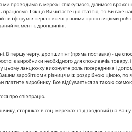
я ми проводимо в мережі: спілкуємося, ділимося вражен
ь працюємо. І якщо Ви читаєте цю статтю, то Ви вже н
сайтів і форумів переповнені різними пропозиціями робо
 даний момент є дропшипінг.
. В першу чергу, дропшипінг (пряма поставка) - це спос
росто: є виробники необхідного для споживачів товару, і
Ви у цьому ланцюжку виконуєте роль посередника і допо
ашим заробітком є ​​різниця між роздрібною ціною, по як
Ви платите виробнику. Все відбувається за такою схемою
теся про співпрацю.
нчику, сторінках в соц. мережах і т.д.) ходовий (на Вашу
амовляє, вказує дані для доставки і оплачує повну варті