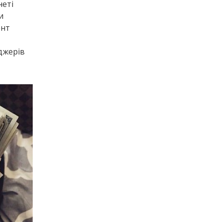
неті
и
ент
джерів