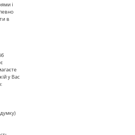
нями і
апевно
ти в
іб
 є
магаєте
ій у Вас
:
 думку)
сть.