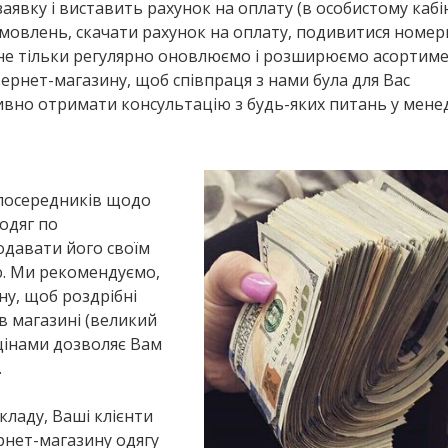
явку і виставить рахунок на оплату (в особистому кабі
амовлень, скачати рахунок на оплату, подивитися номер
і не тільки регулярно оновлюємо і розширюємо асортим
тернет-магазину, щоб співпраця з нами була для Вас
но отримати консультацію з будь-яких питань у мене
посередників щодо
одяг по
одавати його своїм
ю. Ми рекомендуємо,
у, щоб роздрібні
 в магазині (великий
цінами дозволяє Вам
.
ладу, Ваші клієнти
ернет-магазину одягу