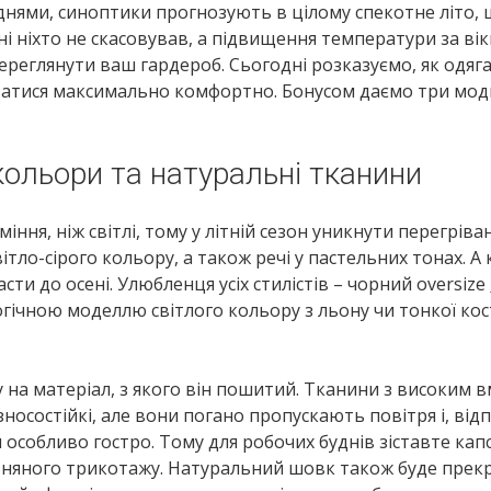
 днями, синоптики прогнозують в цілому спекотне літо,
дні ніхто не скасовував, а підвищення температури за ві
ереглянути ваш гардероб. Сьогодні розказуємо, як одяга
чуватися максимально комфортно. Бонусом даємо три мо
кольори та натуральні тканини
ння, ніж світлі, тому у літній сезон уникнути перегріва
тло-сірого кольору, а також речі у пастельних тонах. А 
ти до осені. Улюбленця усіх стилістів – чорний oversize
гічною моделлю світлого кольору з льону чи тонкої ко
у на матеріал, з якого він пошитий. Тканини з високим 
зносостійкі, але вони погано пропускають повітря і, від
 особливо гостро. Тому для робочих буднів зіставте капс
вовняного трикотажу. Натуральний шовк також буде прек