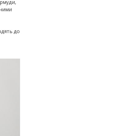
ермуди,
яними
одять до