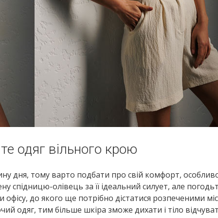
те одяг вільного крою
ну дня, тому варто подбати про свій комфорт, особливо 
ну спідницю-олівець за її ідеальний силует, але погодь
и офісу, до якого ще потрібно дістатися розпеченими м
ий одяг, тим більше шкіра зможе дихати і тіло відчува