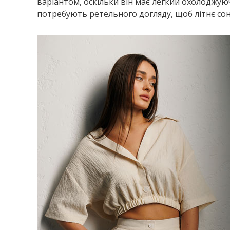
варіантом, оскільки він має легкий охолоджуюч
потребують ретельного догляду, щоб літнє сон