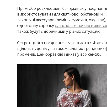
Прямі або розкльошені білі джинси у поєднанні
використовувати і для святкової обстановки, і
лаконічні аксесуари (ремінь, сумочка, окуляри
однотонну сорочку
сучасною жіночою вишив
також будуть доречними у різних ситуаціях.
Секрет цього поєднання – у легких та світлих 
щільність деніму), а також вільних трендових
променів. Цей образ сяє і дихає у всіх сенсах.