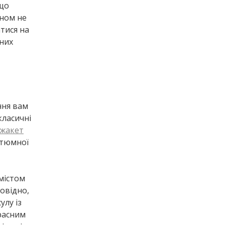
 що
кном не
тися на
дних
ння вам
класичні
жакет
стюмної
вмістом
повідно,
улу із
расним