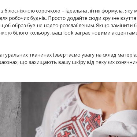
 з білосніжною сорочкою – ідеальна літня формула, яку
 для робочих буднів. Просто додайте сюди зручне взуття
), щоб образ був не надто розслабленим. Якщо замінити 
анкою
білого кольору, ваш look заграє новими акцентами
натуральних тканинах (звертаємо увагу на склад матеріа
 фасонах, що захищають вашу шкіру від пекучих сонячни