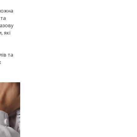
 можна
 та
базову
, які
лів та
х