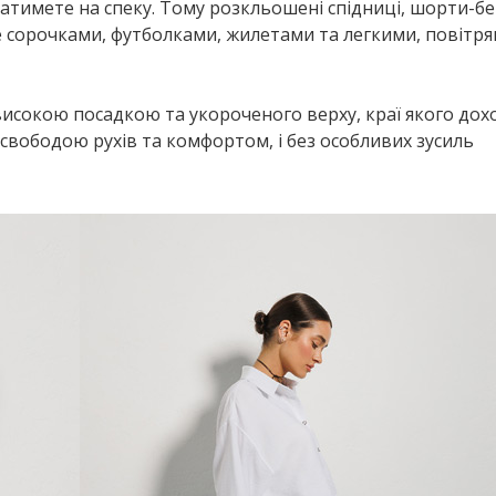
уватимете на спеку. Тому розкльошені спідниці, шорти-б
ize сорочками, футболками, жилетами та легкими, повітр
високою посадкою та укороченого верху, краї якого дох
свободою рухів та комфортом, і без особливих зусиль