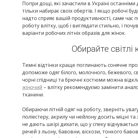
Попри дощі, які зачастили в Україні останніми
тільки набирає своїх обертів. І якщо робочі бу
надто сприяє вашій продуктивності, саме час п
роботу влітку, щоб і виглядати стильно, і по
варіанти робочих літніх образів для жінок.
Обирайте світлі 
Темні відтінки краще поглинають сонячне промі
допоможе одяг білого, молочного, бежевого, сві
чорні спідниці та брючні костюми можна відклас
жіночий
– влітку рекомендуємо замінити анало
тканини.
Обираючи літній одяг на роботу, зверніть уваг
поліестеру, акрилу чи нейлону досить міцні та 
не дають шкірі дихати, що у спеку відчувається
речей з льону, бавовни, віскози, тонкого ба