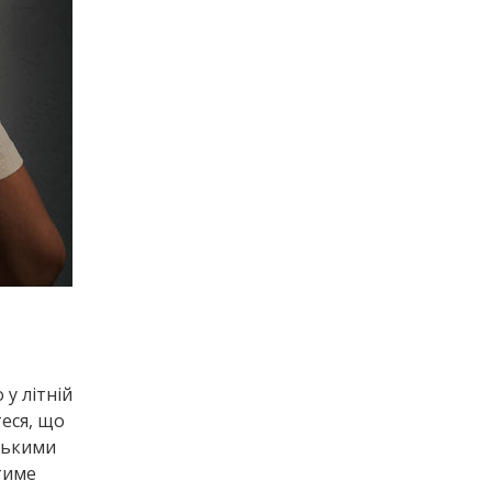
у літній
теся, що
іськими
тиме