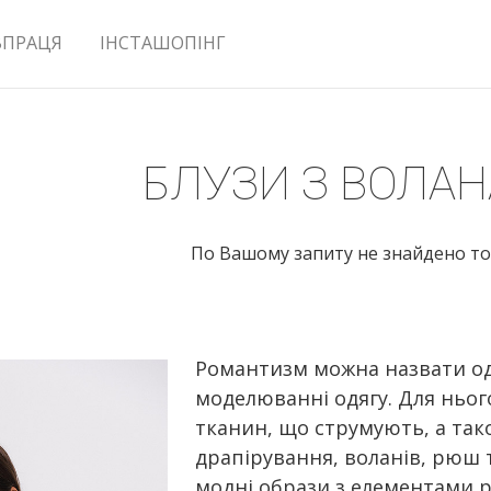
ВПРАЦЯ
ІНСТАШОПІНГ
БЛУЗИ З ВОЛА
По Вашому запиту не знайдено то
Романтизм можна назвати од
моделюванні одягу. Для ньог
тканин, що струмують, а так
драпірування, воланів, рюш 
модні образи з елементами р