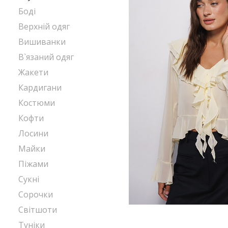
Боді
Верхній одяг
Вишиванки
В`язаний одяг
Жакети
Кардигани
Костюми
Кофти
Лосини
Майки
Піжами
Сукні
Сорочки
Світшоти
Туніки