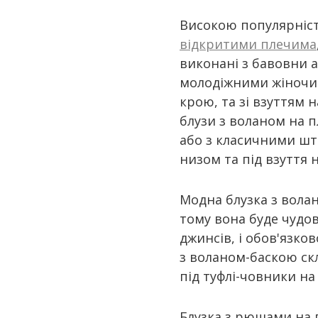
S-M
жовтий
XL
Високою популярніс
зелений
відкритими плечима
size1
коричневий
виконані з бавовни 
червоний
молодіжними жіночи
малиновий
крою, та зі взуттям 
блузи з воланом на п
оливковий
або з класичними шт
персиковий
низом та під взуття н
рожевий
салатовий
Модна блузка з волан
сірий
тому вона буде чудо
чорний
джинсів, і обов'язко
з воланом-баскою ск
під туфлі-човники на 
Блузка з рюшами на п