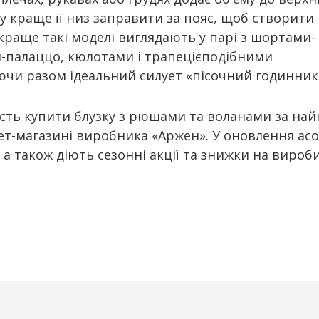
у краще її низ заправити за пояс, щоб створити
краще такі моделі виглядають у парі з шортами-
-палаццо, кюлотами і трапецієподібними
чи разом ідеальний силует «пісочний годинник
сть купити блузку з рюшами та воланами за на
ет-магазині виробника «Аржен». У оновлення ас
, а також діють сезонні акції та знижки на вироб