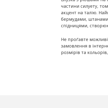
частини силуету, том
акцент на талію. Най
бермудами, штанами
спідницями, створюю
Не проґавте можливі
замовлення в інтерн
розмірів та кольорів