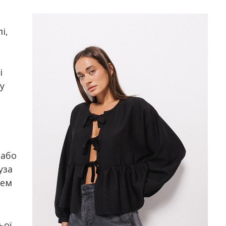
і,
і
у
 або
уза
цем
ьої