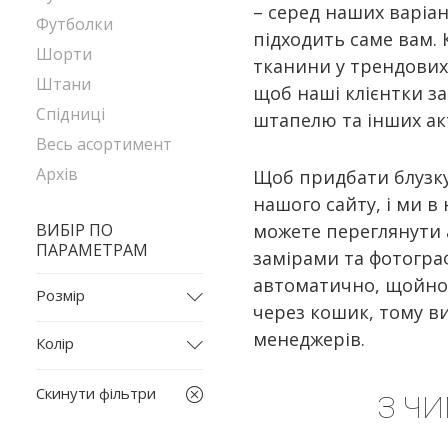
– серед наших варіа
Футболки
підходить саме вам. 
Шорти
тканини у трендових 
Штани
щоб наші клієнтки за
Спідниці
штапелю та інших ак
Весь асортимент
Архів
Щоб придбати блузку
нашого сайту, і ми в
ВИБІР ПО
можете переглянути 
ПАРАМЕТРАМ
замірами та фотограф
автоматично, щойно 
Розмір
через кошик, тому в
L
менеджерів.
Колір
L-XL
бежевий
M
Скинути фільтри
З Ч
білий
S
блакитний