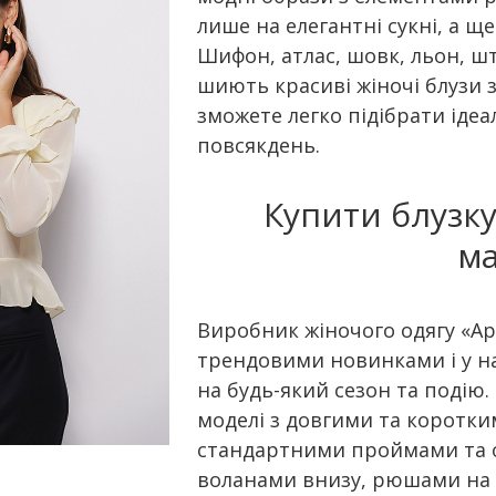
лише на елегантні сукні, а щ
Шифон, атлас, шовк, льон, шта
шиють красиві жіночі блузи 
зможете легко підібрати ідеал
повсякдень.
Купити блузку
ма
Виробник жіночого одягу «А
трендовими новинками і у н
на будь-який сезон та подію
моделі з довгими та коротки
стандартними проймами та ove
воланами внизу, рюшами на р