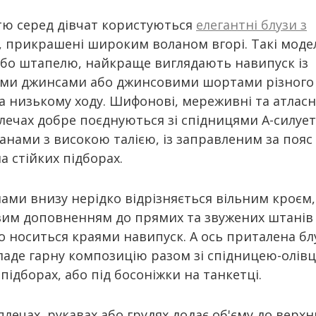
тю серед дівчат користуються
елегантні блузи з
, прикрашені широким воланом вгорі. Такі модел
або штапелю, найкраще виглядають навипуск із
ми джинсами або джинсовими шортами різного
на низькому ходу. Шифонові, мереживні та атласн
лечах добре поєднуються зі спідницями А-силует
анами з високою талією, із заправленим за пояс
а стійких підборах.
ами внизу нерідко відрізняється вільним кроєм,
вим доповненням до прямих та звужених штанів
во носиться краями навипуск. А ось приталена бл
ладе гарну композицію разом зі спідницею-олів
підборах, або під босоніжки на танкетці.
лечах, рукавах або грудях додає об'єму до верхн