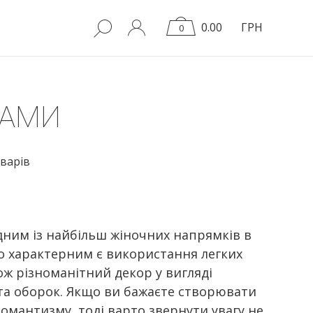
0.00
ГРН
0
НАМИ
варів
ним із найбільш жіночних напрямків в
о характерним є використання легких
ож різноманітний декор у вигляді
та оборок. Якщо ви бажаєте створювати
омантизму, тоді варто звернути увагу не