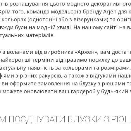
нтів розташування цього модного декоративного
Крім того, команда модельєрів бренду Arjen для 
кольорах (однотонні або з візерунками) та ориг
вжди були на модній хвилі. На нашому сайті на 
туальних матеріалів.
 з воланами від виробника «Аржен», вам доста
 найкоротші терміни відправимо посилку до вашо
актуальну наявність за кольорами та розмірами
іями з різних ракурсів, а також з відгуками наш
ви оформите замовлення на блузку з рюшами та 
и можете оновлювати ваш гардероб у будь-який 
ИМ ПОЄДНУВАТИ БЛУЗКИ З РЮ