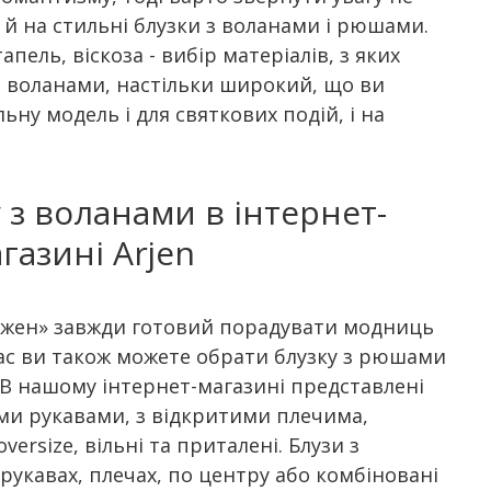
е й на стильні блузки з воланами і рюшами.
пель, віскоза - вибір матеріалів, з яких
з воланами, настільки широкий, що ви
ьну модель і для святкових подій, і на
 з воланами в інтернет-
газині Arjen
ржен» завжди готовий порадувати модниць
ас ви також можете обрати блузку з рюшами
. В нашому інтернет-магазині представлені
ми рукавами, з відкритими плечима,
rsize, вільні та приталені. Блузи з
укавах, плечах, по центру або комбіновані