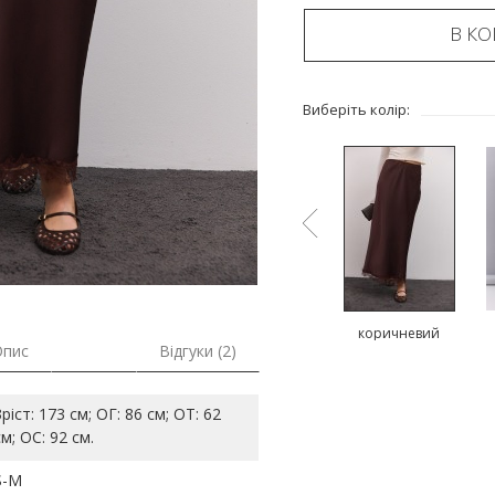
В К
Виберіть колір:
й
коричневий
чорний
коричневий
Опис
Відгуки (2)
Зріст: 173 см; ОГ: 86 см; ОТ: 62
см; ОС: 92 см.
S-M