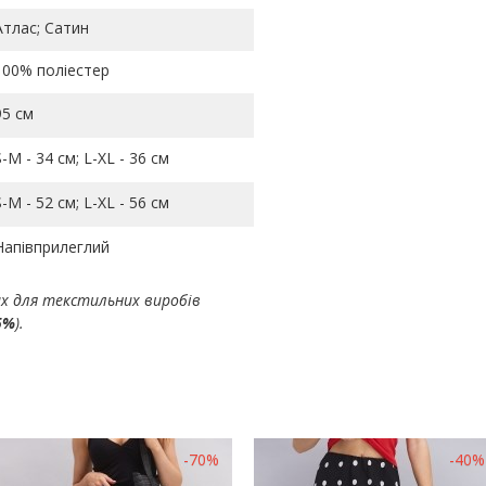
Атлас; Сатин
100% поліестер
95 см
S-M - 34 см; L-ХL - 36 см
S-M - 52 см; L-ХL - 56 см
Напівприлеглий
ах для текстильних виробів
5%
).
-70%
-40%