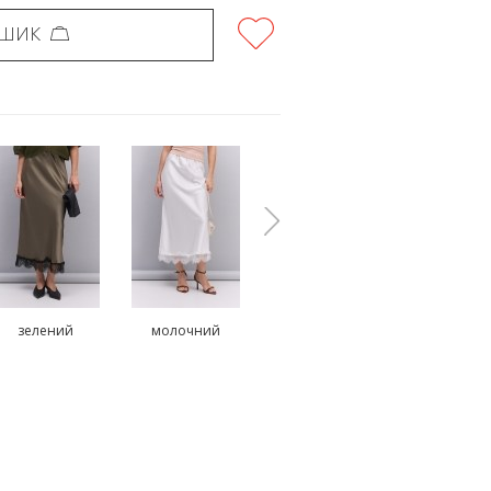
ОШИК
зелений
молочний
бежевий
коричнев