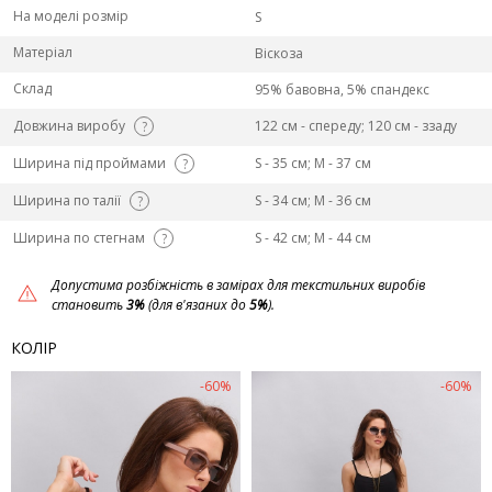
На моделі розмір
S
Матеріал
Віскоза
Склад
95% бавовна, 5% спандекс
Довжина виробу
122 см - спереду; 120 см - ззаду
?
Ширина під проймами
S - 35 см; M - 37 см
?
Ширина по талії
S - 34 см; M - 36 см
?
Ширина по стегнам
S - 42 см; M - 44 см
?
Допустима розбіжність в замірах для текстильних виробів
становить
3%
(для в'язаних до
5%
).
КОЛІР
-60%
-60%