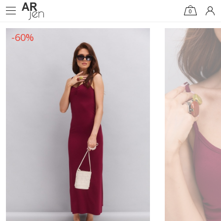
0
-60%