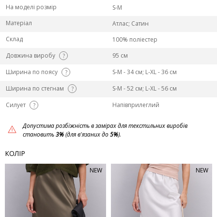
На моделі розмір
S-M
Матеріал
Атлас; Сатин
Склад
100% поліестер
Довжина виробу
95 см
?
Ширина по поясу
S-M - 34 см; L-ХL - 36 см
?
Ширина по стегнам
S-M - 52 см; L-ХL - 56 см
?
Силует
Напівприлеглий
?
Допустима розбіжність в замірах для текстильних виробів
становить
3%
(для в'язаних до
5%
).
КОЛІР
NEW
NEW