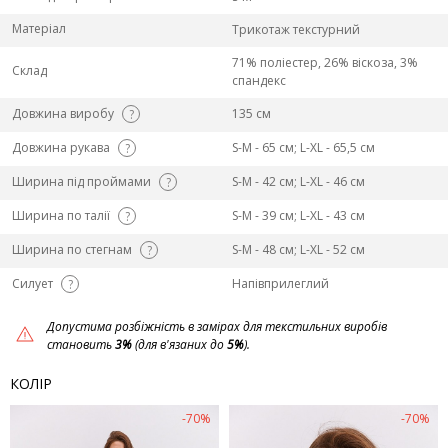
Матеріал
Трикотаж текстурний
71% поліестер, 26% віскоза, 3%
Склад
спандекс
Довжина виробу
135 см
?
Довжина рукава
S-M - 65 см; L-ХL - 65,5 см
?
Ширина під проймами
S-M - 42 см; L-ХL - 46 см
?
Ширина по талії
S-M - 39 см; L-ХL - 43 см
?
Ширина по стегнам
S-M - 48 см; L-ХL - 52 см
?
Силует
Напівприлеглий
?
Допустима розбіжність в замірах для текстильних виробів
становить
3%
(для в'язаних до
5%
).
КОЛІР
-70%
-70%