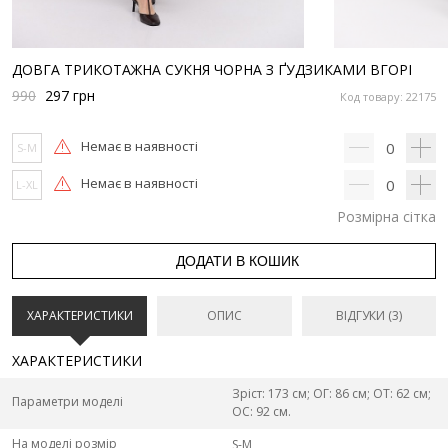
ДОВГА ТРИКОТАЖНА СУКНЯ ЧОРНА З ҐУДЗИКАМИ ВГОРІ
990
297
грн
Код товару: 22175
Немає в наявності
0
S-M
Немає в наявності
0
L-XL
Розмірна сітка
ДОДАТИ В КОШИК
ХАРАКТЕРИСТИКИ
ОПИС
ВІДГУКИ (3)
ХАРАКТЕРИСТИКИ
Зріст: 173 см; ОГ: 86 см; ОТ: 62 см;
Параметри моделі
ОС: 92 см.
На моделі розмір
S-M