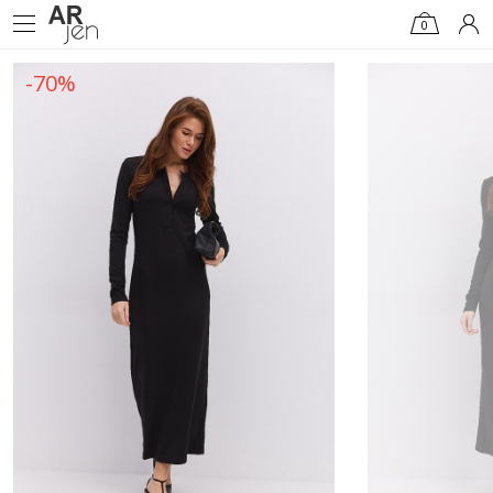
0
-70%