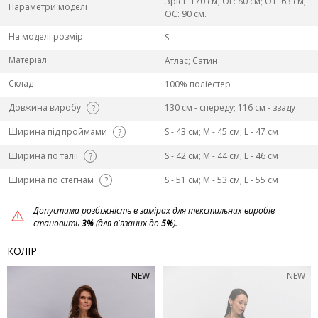
Зріст: 170 см; ОГ: 80 см; ОТ: 63 см;
Параметри моделі
ОС: 90 см.
На моделі розмір
S
Матеріал
Атлас; Сатин
Склад
100% поліестер
Довжина виробу
130 см - спереду; 116 см - ззаду
?
Ширина під проймами
S - 43 см; M - 45 см; L - 47 см
?
Ширина по талії
S - 42 см; M - 44 см; L - 46 см
?
Ширина по стегнам
S - 51 см; M - 53 см; L - 55 см
?
Допустима розбіжність в замірах для текстильних виробів
становить
3%
(для в'язаних до
5%
).
КОЛІР
NEW
NEW