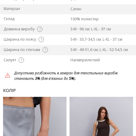
Матеріал
Сатин
Склад
100% поліестер
Довжина виробу
S-M - 96 см; L-ХL - 97 см
?
Ширина по поясу
S-M - 33,7-34,5 см; L-ХL - 37 см
?
Ширина по стегнам
S-M - 49-51,6 см; L-ХL - 52-54,5 см
?
Силует
Напівприлеглий
?
Допустима розбіжність в замірах для текстильних виробів
становить
3%
(для в'язаних до
5%
).
КОЛІР