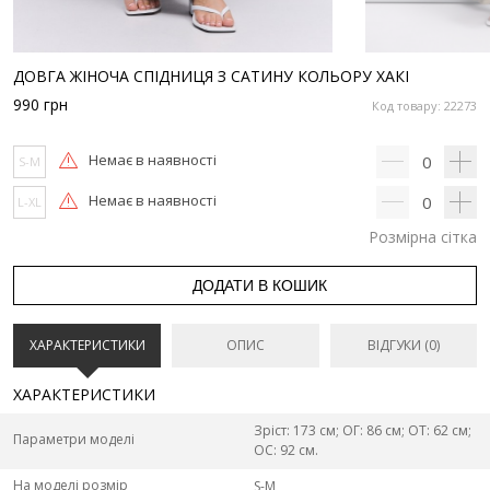
ДОВГА ЖІНОЧА СПІДНИЦЯ З САТИНУ КОЛЬОРУ ХАКІ
990
грн
Код товару: 22273
Немає в наявності
0
S-M
Немає в наявності
0
L-XL
Розмірна сітка
ДОДАТИ В КОШИК
ХАРАКТЕРИСТИКИ
ОПИС
ВІДГУКИ (0)
ХАРАКТЕРИСТИКИ
Зріст: 173 см; ОГ: 86 см; ОТ: 62 см;
Параметри моделі
ОС: 92 см.
На моделі розмір
S-M