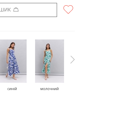
ОШИК
синій
молочний
молочний
молочн