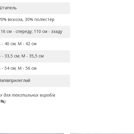
Штапель
70% віскоза, 30% поліестер
116 см - спереду; 110 см - ззаду
S - 40 см; M - 42 см
S - 33,5 см; M - 35,5 см
S - 54 см; M - 56 см
Напівприлеглий
ах для текстильних виробів
5%
).