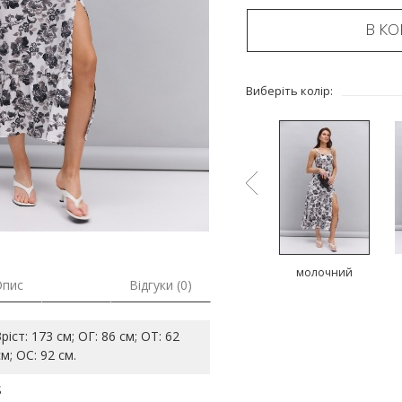
В К
Виберіть колір:
молочний
молочний
молочний
Опис
Відгуки (0)
Зріст: 173 см; ОГ: 86 см; ОТ: 62
см; ОС: 92 см.
S