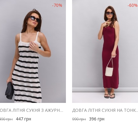
-70%
-60%
ДОВГА ЛІТНЯ СУКНЯ З АЖУРНОЇ В`ЯЗКИ СВІТЛО-МОЛОЧНА В ЧОРНУ СМУЖКУ
ДОВГА ЛІТНЯ СУКНЯ НА ТОНКИХ БРЕТЕЛЯХ БОРДОВА
447
грн
396
грн
490
грн
990
грн