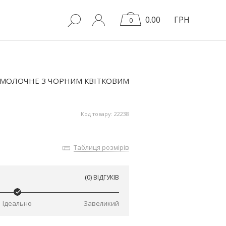
0.00
ГРН
0
 МОЛОЧНЕ З ЧОРНИМ КВІТКОВИМ
Код товару: 22238
Таблиця розмірів
(0) ВІДГУКІВ
Ідеально
Завеликий