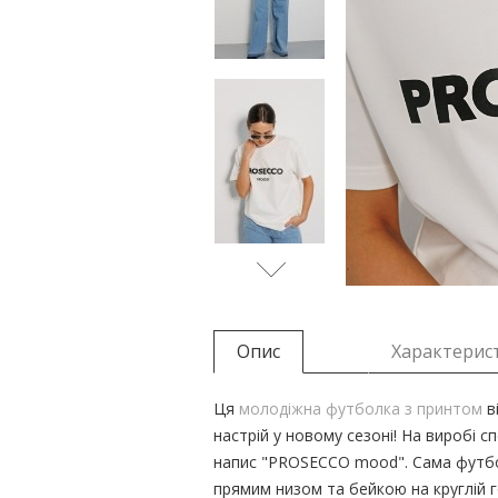
Опис
Характерис
Ця
молодіжна футболка з принтом
ві
настрій у новому сезоні! На виробі
напис "PROSECCO mood". Сама футбо
прямим низом та бейкою на круглій 