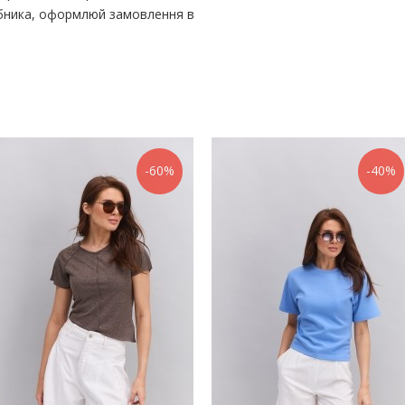
бника, оформлюй замовлення в
-60%
-40%