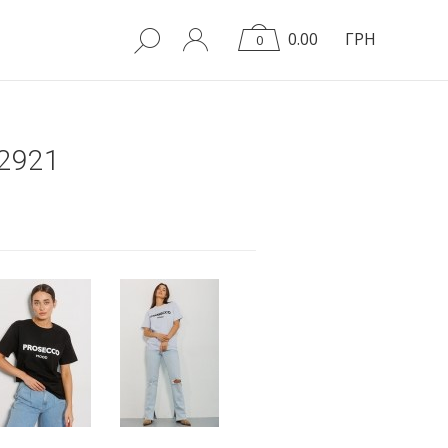
0.00
ГРН
0
2921