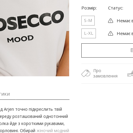
Розмір:
Статус:
S-M
Немає в
L-XL
Немає в
Про
замовлення
тики
д Arjen точно підкреслить твій
 спереду розташований однотонний
лка йде з короткими рукавами,
горловині. Обирай
жіночий модний