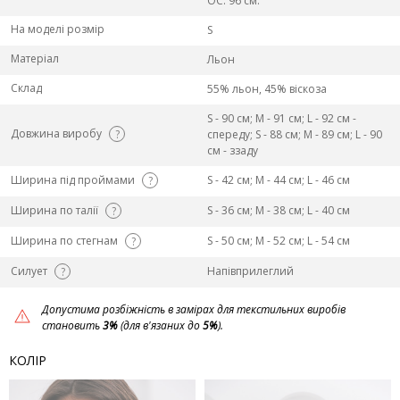
ОС: 96 см.
На моделі розмір
S
Матеріал
Льон
Склад
55% льон, 45% віскоза
S - 90 см; M - 91 см; L - 92 см -
Довжина виробу
?
спереду; S - 88 см; M - 89 см; L - 90
см - ззаду
Ширина під проймами
S - 42 см; M - 44 см; L - 46 см
?
Ширина по талії
S - 36 см; M - 38 см; L - 40 см
?
Ширина по стегнам
S - 50 см; M - 52 см; L - 54 см
?
Силует
Напівприлеглий
?
Допустима розбіжність в замірах для текстильних виробів
становить
3%
(для в'язаних до
5%
).
КОЛІР