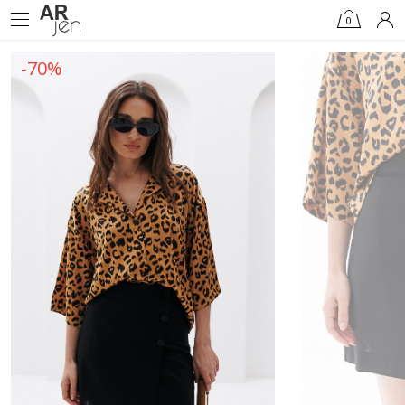
0
-70%