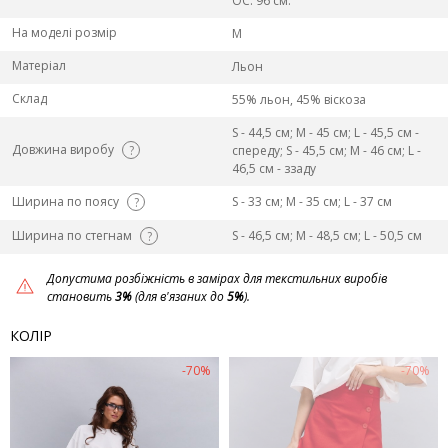
ОС: 96 см.
На моделі розмір
M
Матеріал
Льон
Склад
55% льон, 45% віскоза
S - 44,5 см; M - 45 см; L - 45,5 см -
Довжина виробу
?
спереду; S - 45,5 см; M - 46 см; L -
46,5 см - ззаду
Ширина по поясу
S - 33 см; M - 35 см; L - 37 см
?
Ширина по стегнам
S - 46,5 см; M - 48,5 см; L - 50,5 см
?
Допустима розбіжність в замірах для текстильних виробів
становить
3%
(для в'язаних до
5%
).
КОЛІР
-70%
-70%