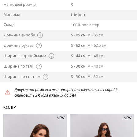
На моделі розмір
S
Матеріал
Шифон
Склад
100% поліестер
Довжина виробу
S - 85 см; M - 86 см
?
Довжина рукава
S - 62 см; M - 62,5 см
?
Ширина під проймами
S - 44 см; M - 46 см
?
Ширина по талії
S - 38 см; M - 40 см
?
Ширина по стегнам
S - 50 см; M - 52 см
?
Допустима розбіжність в замірах для текстильних виробів
становить
3%
(для в'язаних до
5%
).
КОЛІР
NEW
NEW