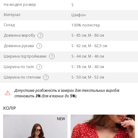
На моделі розмір
S
Матеріал
Шифон
Склад
100% поліестер
Довжина виробу
S - 85 см; M - 86 см
?
Довжина рукава
S - 62 см; M - 62,5 см
?
Ширина під проймами
S - 44 см; M - 46 см
?
Ширина по талії
S - 38 см; M - 40 см
?
Ширина по стегнам
S - 50 см; M - 52 см
?
Допустима розбіжність в замірах для текстильних виробів
становить
3%
(для в'язаних до
5%
).
КОЛІР
NEW
NEW