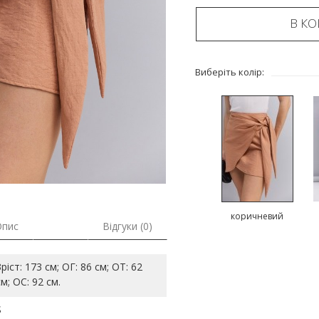
В К
Виберіть колір:
коричневий
Опис
Відгуки (0)
Зріст: 173 см; ОГ: 86 см; ОТ: 62
см; ОС: 92 см.
S