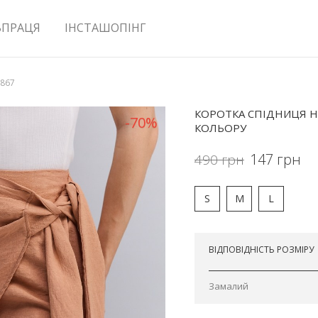
ВПРАЦЯ
ІНСТАШОПІНГ
2867
КОРОТКА СПІДНИЦЯ Н
-70%
КОЛЬОРУ
147
грн
490
грн
S
M
L
Відправимо завтра
ВІДПОВІДНІСТЬ РОЗМІРУ
Замалий