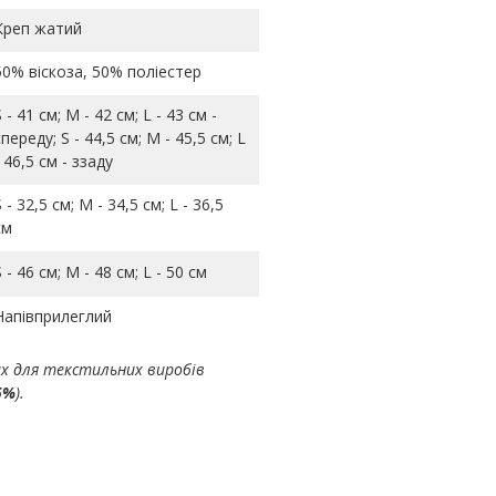
Креп жатий
50% віскоза, 50% поліестер
S - 41 см; M - 42 см; L - 43 см -
спереду; S - 44,5 см; M - 45,5 см; L
- 46,5 см - ззаду
S - 32,5 см; M - 34,5 см; L - 36,5
см
S - 46 см; M - 48 см; L - 50 см
Напівприлеглий
ах для текстильних виробів
5%
).