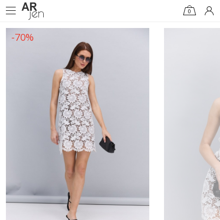
0
-70%