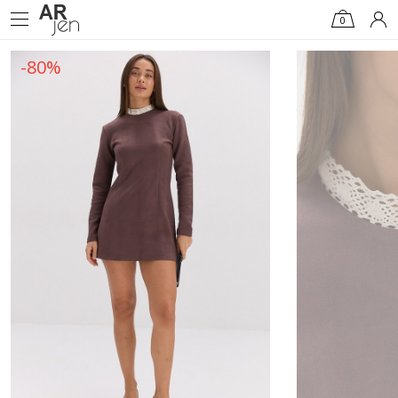
0
-80%