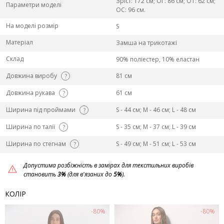
Зріст: 172 см; ОГ: 86 см; ОТ: 62 см;
Параметри моделі
ОС: 96 см.
На моделі розмір
S
Матеріал
Замша на трикотажі
Склад
90% поліестер, 10% еластан
Довжина виробу
81 см
?
Довжина рукава
61 см
?
Ширина під проймами
S - 44 см; M - 46 см; L - 48 см
?
Ширина по талії
S - 35 см; M - 37 см; L - 39 см
?
Ширина по стегнам
S - 49 см; M - 51 см; L - 53 см
?
Допустима розбіжність в замірах для текстильних виробів
становить
3%
(для в'язаних до
5%
).
КОЛІР
-80%
-80%