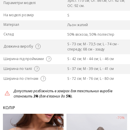
Зріст: 173 см; ОГ: 86 см; ОТ: 62 см;
Параметри моделі
ОС: 92 см.
На моделі розмір
S
Матеріал
Льон жатий
Склад
50% віскоза, 50% поліестер
S - 73 см; M - 73,5 см; L - 74 см -
Довжина виробу
?
спереду; 68 см - ззаду
Ширина під проймами
S - 42 см; M - 44 см; L - 46 см
?
Ширина по талії
S - 37 см; M - 39 см; L - 41 см
?
Ширина по стегнам
S - 72 см; M - 76 см; L - 80 см
?
Допустима розбіжність в замірах для текстильних виробів
становить
3%
(для в'язаних до
5%
).
КОЛІР
-70%
-70%