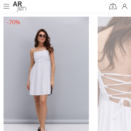
0
-70%