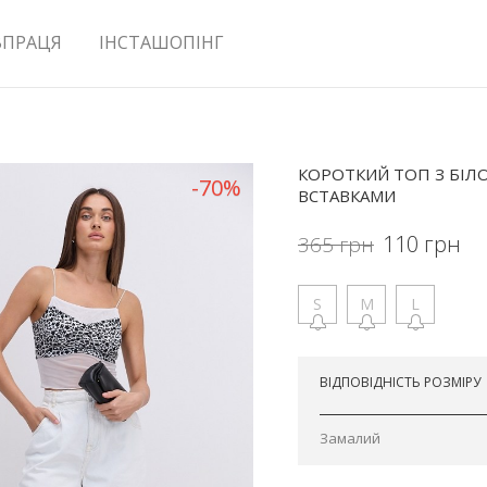
ВПРАЦЯ
ІНСТАШОПІНГ
КОРОТКИЙ ТОП З БІЛО
-70%
ВСТАВКАМИ
110
грн
365
грн
S
M
L
Відправимо сьогодні
ВІДПОВІДНІСТЬ РОЗМІРУ
Замалий