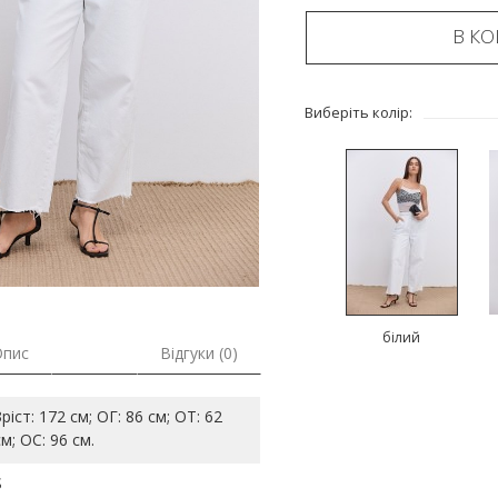
В К
Виберіть колір:
білий
Опис
Відгуки (0)
Зріст: 172 см; ОГ: 86 см; ОТ: 62
см; ОС: 96 см.
S