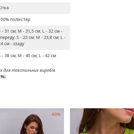
Сітка
100% поліестер
S - 31 см; M - 31,5 см; L - 32 см -
спереду; S - 23 см; M - 23,8 см; L -
24 см - ззаду
S - 38 см; M - 40 см; L - 42 см
ах для текстильних виробів
5%
).
-60%
-60%