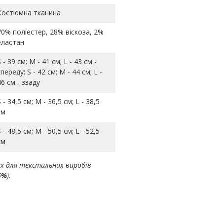
Костюмна тканина
70% поліестер, 28% віскоза, 2%
еластан
S - 39 см; M - 41 см; L - 43 см -
спереду; S - 42 см; M - 44 см; L -
46 см - ззаду
S - 34,5 см; M - 36,5 см; L - 38,5
см
S - 48,5 см; M - 50,5 см; L - 52,5
см
ах для текстильних виробів
5%
).