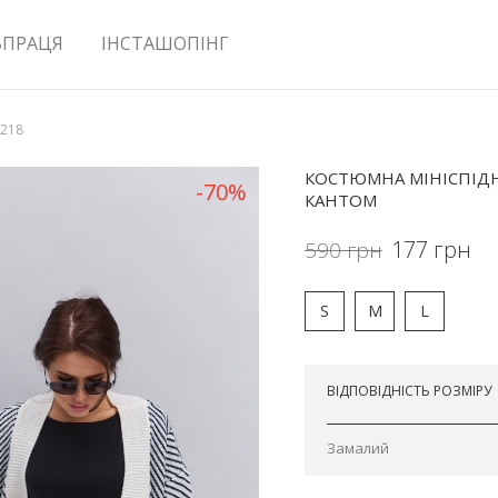
ВПРАЦЯ
ІНСТАШОПІНГ
5218
КОСТЮМНА МІНІСПІД
-70%
КАНТОМ
177
грн
590
грн
S
M
L
Відправимо сьогодні
ВІДПОВІДНІСТЬ РОЗМІРУ
Замалий