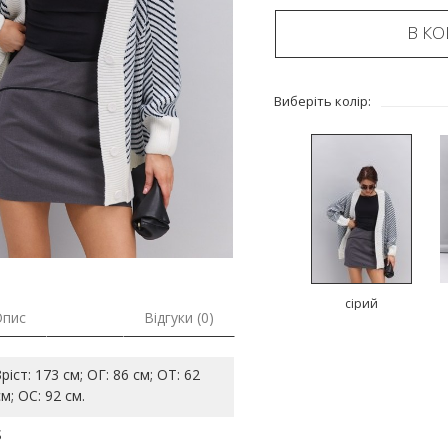
В К
Виберіть колір:
сірий
Опис
Відгуки (0)
Зріст: 173 см; ОГ: 86 см; ОТ: 62
см; ОС: 92 см.
S