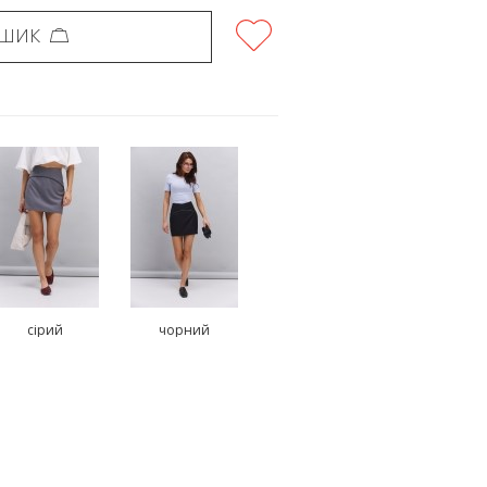
ОШИК
сірий
чорний