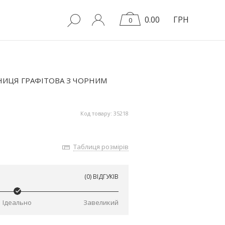
0.00
ГРН
0
НИЦЯ ГРАФІТОВА З ЧОРНИМ
Код товару: 35218
Таблиця розмірів
(0) ВІДГУКІВ
Ідеально
Завеликий