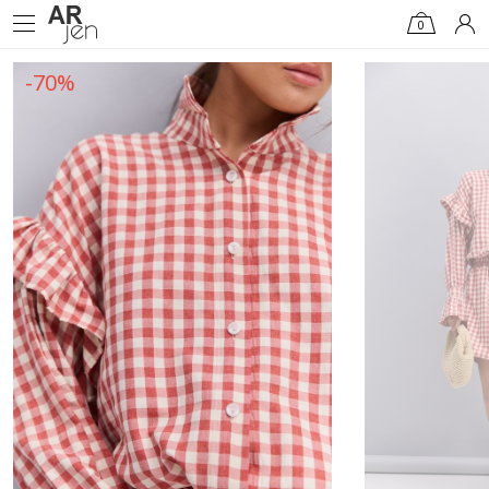
0
-70%