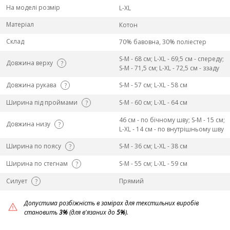
На моделі розмір
L-XL
Матеріал
Котон
Склад
70% бавовна, 30% поліестер
S-M - 68 см; L-ХL - 69,5 см - спереду;
Довжина верху
?
S-M - 71,5 см; L-ХL - 72,5 см - ззаду
Довжина рукава
S-M - 57 см; L-ХL - 58 см
?
Ширина під проймами
S-M - 60 см; L-ХL - 64 см
?
46 см - по бічному шву; S-M - 15 см;
Довжина низу
?
L-ХL - 14 см - по внутрішньому шву
Ширина по поясу
S-M - 36 см; L-ХL - 38 см
?
Ширина по стегнам
S-M - 55 см; L-ХL - 59 см
?
Силует
Прямий
?
Допустима розбіжність в замірах для текстильних виробів
становить
3%
(для в'язаних до
5%
).