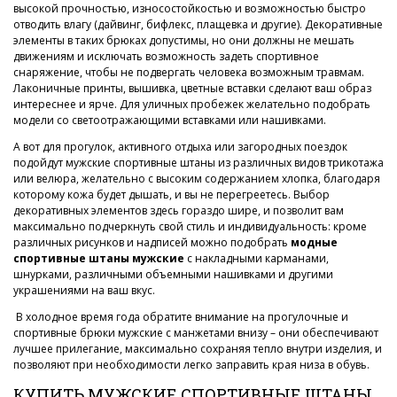
высокой прочностью, износостойкостью и возможностью быстро
отводить влагу (дайвинг, бифлекс, плащевка и другие). Декоративные
элементы в таких брюках допустимы, но они должны не мешать
движениям и исключать возможность задеть спортивное
снаряжение, чтобы не подвергать человека возможным травмам.
Лаконичные принты, вышивка, цветные вставки сделают ваш образ
интереснее и ярче. Для уличных пробежек желательно подобрать
модели со светоотражающими вставками или нашивками.
А вот для прогулок, активного отдыха или загородных поездок
подойдут мужские спортивные штаны из различных видов трикотажа
или велюра, желательно с высоким содержанием хлопка, благодаря
которому кожа будет дышать, и вы не перегреетесь. Выбор
декоративных элементов здесь гораздо шире, и позволит вам
максимально подчеркнуть свой стиль и индивидуальность: кроме
различных рисунков и надписей можно подобрать
модные
спортивные штаны мужские
с накладными карманами,
шнурками, различными объемными нашивками и другими
украшениями на ваш вкус.
В холодное время года обратите внимание на прогулочные и
спортивные брюки мужские с манжетами внизу – они обеспечивают
лучшее прилегание, максимально сохраняя тепло внутри изделия, и
позволяют при необходимости легко заправить края низа в обувь.
КУПИТЬ МУЖСКИЕ СПОРТИВНЫЕ ШТАНЫ