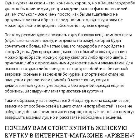
Одна куртка на сезон – это, конечно, хорошо, но в Вашем гардеробе
должно быть минимум две-три модели разных фасонов и стилей.
Зачем столько? – Всё очень просто: как бы Вы тщательно не
продумывали свои образы перед шопингом, одна курточка не
может идеально подходить абсолютно под всю одежду.
Поэтому рекомендуется покупать одну базовую вещь темного цвета
(отдельно на осень-весну, и отдельно на зиму), которая будет
сочетаться с большей частью Вашего гардероба и подойдет на
каждый день. Для праздников, важных событий и «выхода в свет»
можно приобрести модную куртку светлого либо яркого цвета, с
принтами либо с оригинальными декоративными элементами. Для
активного отдыха либо поездок за город не обойтись без легкой
ветровки (осенью и весной) либо куртки в спортивном стиле из
плащевки с утеплителем (зимой). В межсезонье, когда в
демисезонной куртке уже жарко, а без верхней одежды еще не
обойтись, Вас выручит легкая трикотажная курточка.
Таким образом, у нас получается 2-4 вида курток на каждый сезон,
зависимо от особенностей Вашего стиля и потребностей. Также не
забудьте добавить немного аксессуаров, которые не только помогут
завершить модный лук, но и расставят необходимые акценты.
ПОЧЕМУ ВАМ СТОИТ КУПИТЬ ЖЕНСКУЮ
КУРТКУ В ИНТЕРНЕТ-МАГАЗИНЕ «АРЖЕН»?