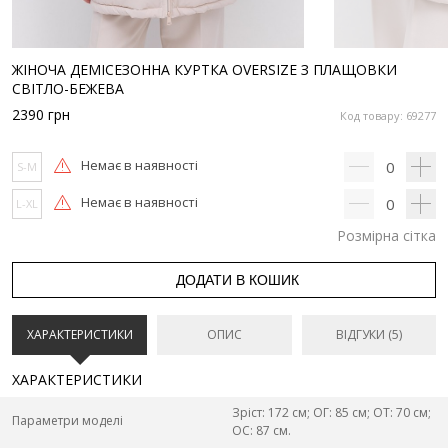
ЖІНОЧА ДЕМІСЕЗОННА КУРТКА OVERSIZE З ПЛАЩОВКИ
СВІТЛО-БЕЖЕВА
2390
грн
Код товару: 69277
Немає в наявності
0
S-M
Немає в наявності
0
L-XL
Розмірна сітка
ДОДАТИ В КОШИК
ХАРАКТЕРИСТИКИ
ОПИС
ВІДГУКИ (5)
ХАРАКТЕРИСТИКИ
Зріст: 172 см; ОГ: 85 см; ОТ: 70 см;
Параметри моделі
ОС: 87 см.