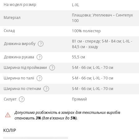
На моделі розмір
L-XL
Плащовка; Утеплювач – Синтепух
Матеріал
100
Склад
100% поліестер
81 см - спереду; S-M - 84 см; L-ХL -
Довжина виробу
?
84,5 см - ззаду
Довжина рукава
55,5 см
?
Ширина під проймами
S-M - 66 см; L-ХL - 70 см
?
Ширина по талії
S-M - 66 см; L-ХL - 70 см
?
Ширина по стегнам
S-M - 66 см; L-ХL - 70 см
?
Силует
Прямий
?
Допустима розбіжність в замірах для текстильних виробів
становить
3%
(для в'язаних до
5%
).
КОЛІР