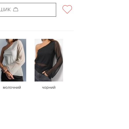
ОШИК
молочний
чорний