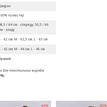
Шифон
100% поліестер
48,5 / 64 см - спереду; 50,5 / 66
см - ззаду
S - 62 см; M - 62,5 см; L - 63 см
S - 42 см; M - 44 см; L - 46 см
Прямий
ах для текстильних виробів
5%
).
-60%
-80%