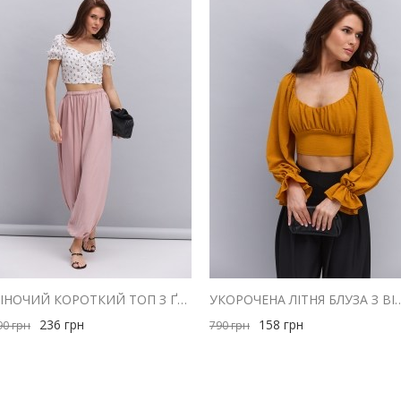
ЖІНОЧИЙ КОРОТКИЙ ТОП З ҐУДЗИКАМИ МОЛОЧНИЙ З ЧЕРВОНИМ КВІТКОВИМ ВІЗЕРУНКОМ
УКОРОЧЕНА ЛІТНЯ БЛУЗА З ВІДКРИТИ
236
грн
158
грн
90
грн
790
грн