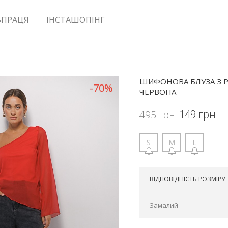
ВПРАЦЯ
ІНСТАШОПІНГ
ШИФОНОВА БЛУЗА З Р
-70%
ЧЕРВОНА
149
грн
495
грн
S
M
L
Відправимо сьогодні
ВІДПОВІДНІСТЬ РОЗМІРУ
Замалий