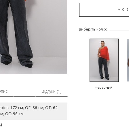
В К
Виберіть колір:
червоний
Опис
Відгуки (1)
Зріст: 172 см; ОГ: 86 см; ОТ: 62
см; ОС: 96 см.
M